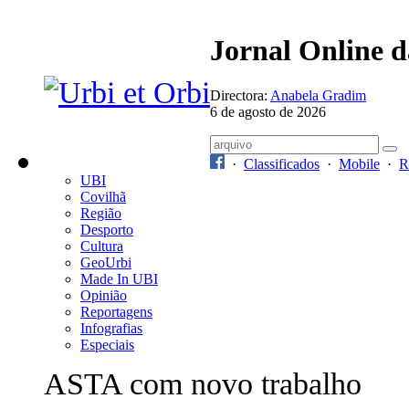
Jornal Online 
Directora:
Anabela Gradim
6 de agosto de 2026
·
Classificados
·
Mobile
·
R
UBI
Covilhã
Região
Desporto
Cultura
GeoUrbi
Made In UBI
Opinião
Reportagens
Infografias
Especiais
ASTA com novo trabalho