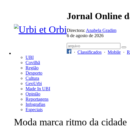
Jornal Online 
Directora:
Anabela Gradim
6 de agosto de 2026
·
Classificados
·
Mobile
·
R
UBI
Covilhã
Região
Desporto
Cultura
GeoUrbi
Made In UBI
Opinião
Reportagens
Infografias
Especiais
Moda marca ritmo da cidade