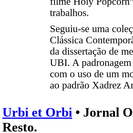
filme Holy Popcorn”,
trabalhos.
Seguiu-se uma cole
Clássica Contemporâ
da dissertação de m
UBI. A padronagem 
com o uso de um mo
ao padrão Xadrez Ar
Urbi et Orbi
• Jornal O
Resto.