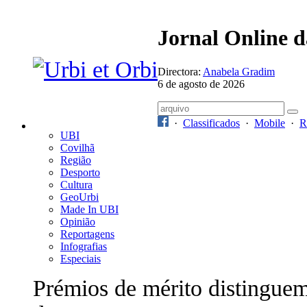
Jornal Online 
Directora:
Anabela Gradim
6 de agosto de 2026
·
Classificados
·
Mobile
·
R
UBI
Covilhã
Região
Desporto
Cultura
GeoUrbi
Made In UBI
Opinião
Reportagens
Infografias
Especiais
Prémios de mérito distingue