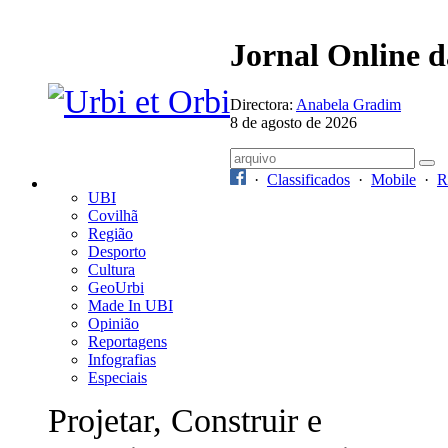
Jornal Online 
Directora:
Anabela Gradim
8 de agosto de 2026
·
Classificados
·
Mobile
·
R
UBI
Covilhã
Região
Desporto
Cultura
GeoUrbi
Made In UBI
Opinião
Reportagens
Infografias
Especiais
Projetar, Construir e