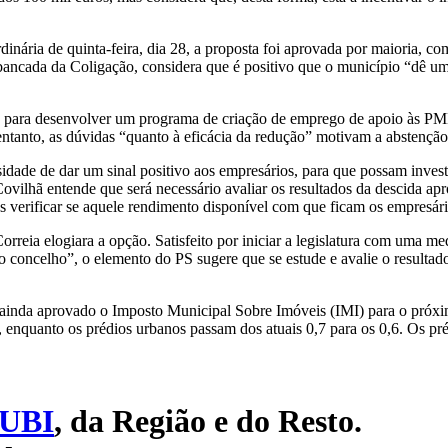
inária de quinta-feira, dia 28, a proposta foi aprovada por maioria, 
bancada da Coligação, considera que é positivo que o município “dê um
a para desenvolver um programa de criação de emprego de apoio às PME,
 entanto, as dúvidas “quanto à eficácia da redução” motivam a abstenç
sidade de dar um sinal positivo aos empresários, para que possam investi
vilhã entende que será necessário avaliar os resultados da descida apr
 verificar se aquele rendimento disponível com que ficam os empresários
Correia elogiara a opção. Satisfeito por iniciar a legislatura com uma m
o concelho”, o elemento do PS sugere que se estude e avalie o resultado
 ainda aprovado o Imposto Municipal Sobre Imóveis (IMI) para o próxi
enquanto os prédios urbanos passam dos atuais 0,7 para os 0,6. Os pré
UBI
, da Região e do Resto.