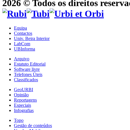
2026 © Todos os direitos reserva
Equipa
Contactos
Univ. Beira Interior
LabCom
UBInforma
Arquivo
Estatuto Editorial
Software livre
Telefones Úteis
Classificados
GeoURBI
Opinião
Reportagens
Especiais
Infografias
Topo
Gestão de conteúdos