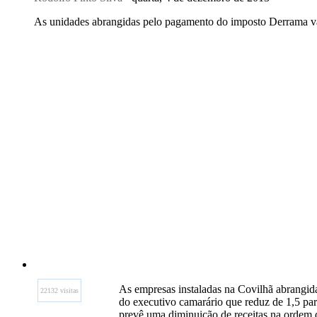
As unidades abrangidas pelo pagamento do imposto Derrama v
As empresas instaladas na Covilhã abrangi
22132 visitas
do executivo camarário que reduz de 1,5 para
prevê uma diminuição de receitas na ordem d