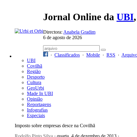
Jornal Online da
UBI
Directora:
Anabela Gradim
6 de agosto de 2026
·
Classificados
·
Mobile
·
RSS
·
Arquiv
UBI
Covilhã
Região
Desporto
Cultura
GeoUrbi
Made In UBI
Opinião
Reportagens
Infografias
Especiais
Imposto sobre empresas desce na Covilhã
Rodolfo Pinto Silva
· quarta, 4 de dezembro de 2013 ·