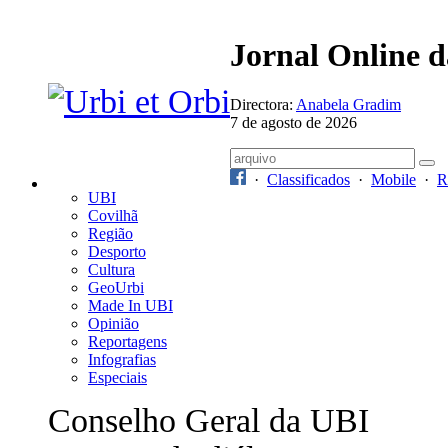
Jornal Online 
Directora:
Anabela Gradim
7 de agosto de 2026
·
Classificados
·
Mobile
·
R
UBI
Covilhã
Região
Desporto
Cultura
GeoUrbi
Made In UBI
Opinião
Reportagens
Infografias
Especiais
Conselho Geral da UBI