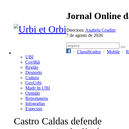
Jornal Online 
Directora:
Anabela Gradim
7 de agosto de 2026
·
Classificados
·
Mobile
·
R
UBI
Covilhã
Região
Desporto
Cultura
GeoUrbi
Made In UBI
Opinião
Reportagens
Infografias
Especiais
Castro Caldas defende