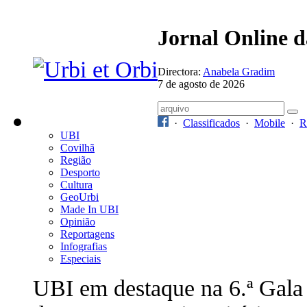
Jornal Online 
Directora:
Anabela Gradim
7 de agosto de 2026
·
Classificados
·
Mobile
·
R
UBI
Covilhã
Região
Desporto
Cultura
GeoUrbi
Made In UBI
Opinião
Reportagens
Infografias
Especiais
UBI em destaque na 6.ª Gala