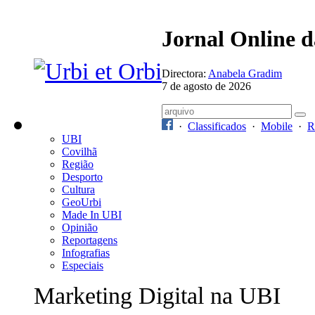
Jornal Online 
Directora:
Anabela Gradim
7 de agosto de 2026
·
Classificados
·
Mobile
·
R
UBI
Covilhã
Região
Desporto
Cultura
GeoUrbi
Made In UBI
Opinião
Reportagens
Infografias
Especiais
Marketing Digital na UBI