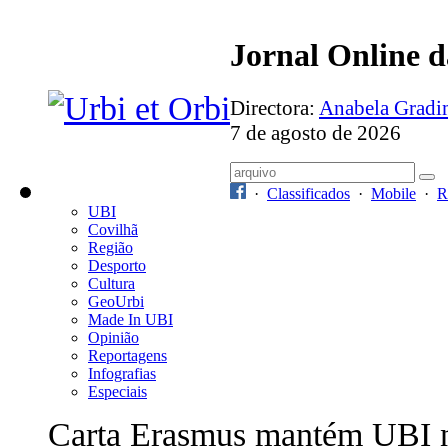
Jornal Online 
Directora:
Anabela Grad
7 de agosto de 2026
·
Classificados
·
Mobile
·
R
UBI
Covilhã
Região
Desporto
Cultura
GeoUrbi
Made In UBI
Opinião
Reportagens
Infografias
Especiais
Carta Erasmus mantém UBI 