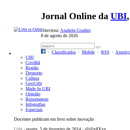
Jornal Online da
UBI
Directora:
Anabela Gradim
8 de agosto de 2026
·
Classificados
·
Mobile
·
RSS
·
Arquiv
UBI
Covilhã
Região
Desporto
Cultura
GeoUrbi
Made In UBI
Opinião
Reportagens
Infografias
Especiais
Docentes publicam em livro sobre inovação
Urbi
· quarta, 5 de fevereiro de 2014 · @@y8Xxv