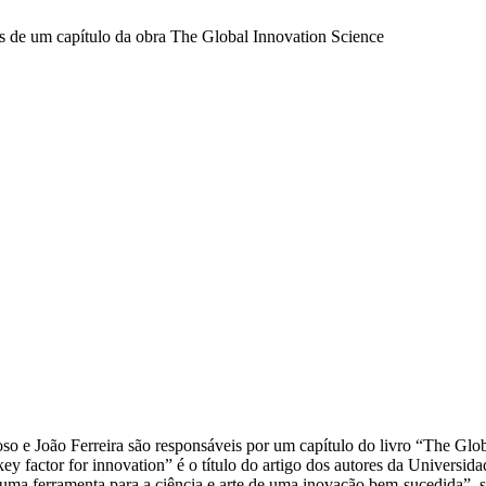
s de um capítulo da obra The Global Innovation Science
so e João Ferreira são responsáveis por um capítulo do livro “The Glo
 factor for innovation” é o título do artigo dos autores da Universida
 uma ferramenta para a ciência e arte de uma inovação bem-sucedida”,