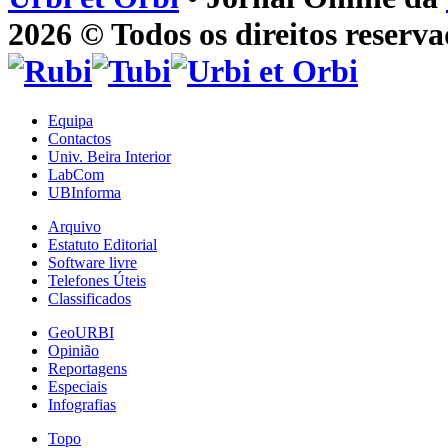
2026 © Todos os direitos reserva
Equipa
Contactos
Univ. Beira Interior
LabCom
UBInforma
Arquivo
Estatuto Editorial
Software livre
Telefones Úteis
Classificados
GeoURBI
Opinião
Reportagens
Especiais
Infografias
Topo