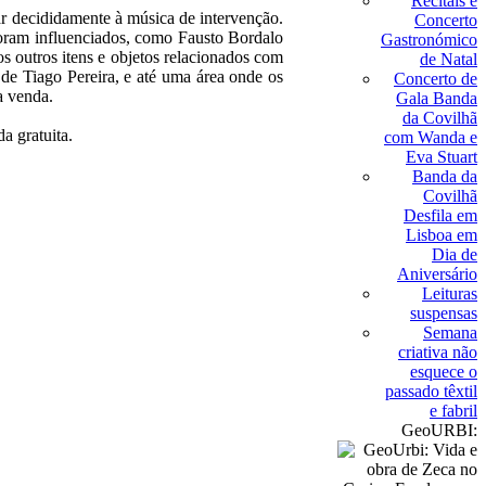
Recitais e
ar decididamente à música de intervenção.
Concerto
foram influenciados, como Fausto Bordalo
Gastronómico
 outros itens e objetos relacionados com
de Natal
 de Tiago Pereira, e até uma área onde os
Concerto de
a venda.
Gala Banda
da Covilhã
a gratuita.
com Wanda e
Eva Stuart
Banda da
Covilhã
Desfila em
Lisboa em
Dia de
Aniversário
Leituras
suspensas
Semana
criativa não
esquece o
passado têxtil
e fabril
GeoURBI: