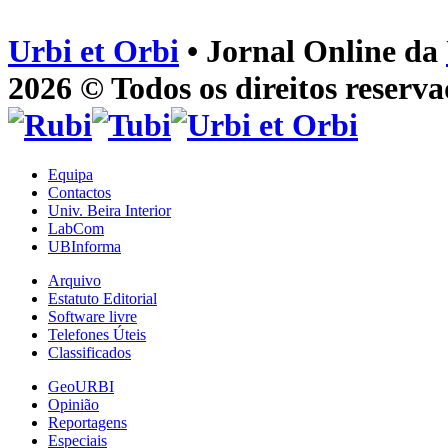
Urbi et Orbi
• Jornal Online da
2026 © Todos os direitos reserva
Equipa
Contactos
Univ. Beira Interior
LabCom
UBInforma
Arquivo
Estatuto Editorial
Software livre
Telefones Úteis
Classificados
GeoURBI
Opinião
Reportagens
Especiais