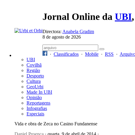
Jornal Online da
UBI
Directora:
Anabela Gradim
8 de agosto de 2026
·
Classificados
·
Mobile
·
RSS
·
Arquiv
UBI
Covilhã
Região
Desporto
Cultura
GeoUrbi
Made In UBI
Opinião
Reportagens
Infografias
Especiais
Vida e obra de Zeca no Casino Fundanense
Daniel Proença
· quarta, 9 de abril de 2014 ·