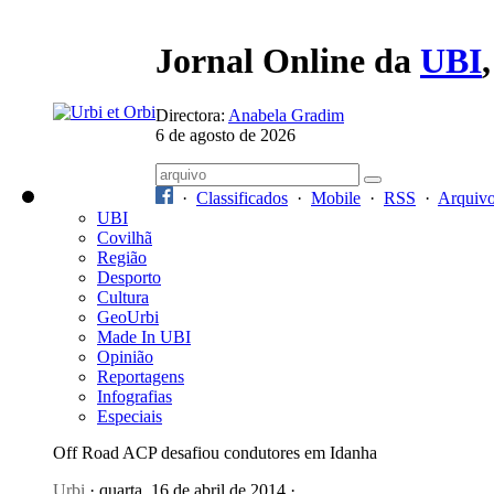
Jornal Online da
UBI
Directora:
Anabela Gradim
6 de agosto de 2026
·
Classificados
·
Mobile
·
RSS
·
Arquiv
UBI
Covilhã
Região
Desporto
Cultura
GeoUrbi
Made In UBI
Opinião
Reportagens
Infografias
Especiais
Off Road ACP desafiou condutores em Idanha
Urbi
· quarta, 16 de abril de 2014 ·