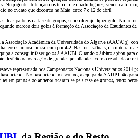
s. No jogo de atribuição dos terceiro e quarto lugares, venceu a formaç
dio no evento que decorreu na Maia, entre 7 e 12 de abril.
as duas partidas da fase de grupos, sem sofrer qualquer golo. No prime
segundo marcou dois golos à formação da Associação de Estudantes da
a a Associação Académica da Universidade do Algarve (AAUAlg), com 
ilhanenses impuseram-se com por 4-2. Nas meias-finais, encontraram 
pa a conseguir fazer golos à AAUBI. Quando o árbitro apitou para o 
te desfeito na marcação de grandes penalidades, com o resultado a ser 
steve representada nos Campeonatos Nacionais Universitários 2014 po
 basquetebol. No basquetebol masculino, a equipa da AAUBI não passou
ei em patins e do andebol ficaram-se pela fase de grupos, tendo perdi
UBI
, da Região e do Resto.