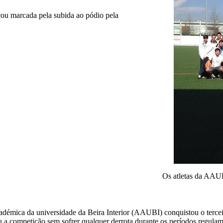
ou marcada pela subida ao pódio pela
Os atletas da AAUB
adémica da universidade da Beira Interior (AAUBI) conquistou o terc
 a competição sem sofrer qualquer derrota durante os períodos regulame