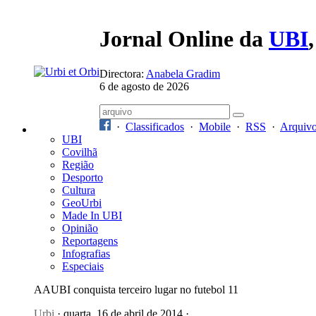
Jornal Online da
UBI
Directora:
Anabela Gradim
6 de agosto de 2026
·
Classificados
·
Mobile
·
RSS
·
Arquiv
UBI
Covilhã
Região
Desporto
Cultura
GeoUrbi
Made In UBI
Opinião
Reportagens
Infografias
Especiais
AAUBI conquista terceiro lugar no futebol 11
Urbi
· quarta, 16 de abril de 2014 ·