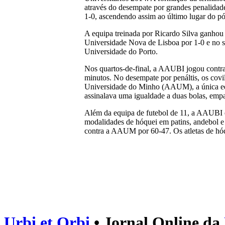
através do desempate por grandes penalidade
1-0, ascendendo assim ao último lugar do pó
A equipa treinada por Ricardo Silva ganhou 
Universidade Nova de Lisboa por 1-0 e no 
Universidade do Porto.
Nos quartos-de-final, a AAUBI jogou contr
minutos. No desempate por penáltis, os cov
Universidade do Minho (AAUM), a única equi
assinalava uma igualdade a duas bolas, empa
Além da equipa de futebol de 11, a AAUBI e
modalidades de hóquei em patins, andebol e
contra a AAUM por 60-47. Os atletas de hóqu
Urbi et Orbi
• Jornal Online da