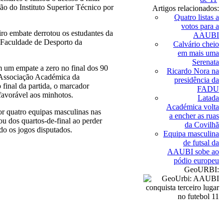
ão do Instituto Superior Técnico por
Artigos relacionados:
Quatro listas a
votos para a
iro embate derrotou os estudantes da
AAUBI
 Faculdade de Desporto da
Calvário cheio
em mais uma
Serenata
um empate a zero no final dos 90
Ricardo Nora na
a Associação Académica da
presidência da
final da partida, o marcador
FADU
favorável aos minhotos.
Latada
Académica volta
r quatro equipas masculinas nas
a encher as ruas
 dos quartos-de-final ao perder
da Covilhã
do os jogos disputados.
Equipa masculina
de futsal da
AAUBI sobe ao
pódio europeu
GeoURBI: