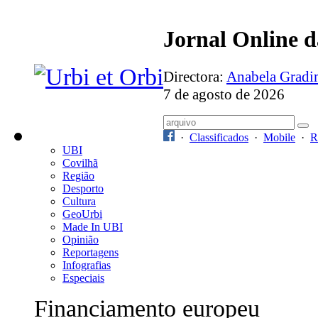
Jornal Online 
Directora:
Anabela Grad
7 de agosto de 2026
·
Classificados
·
Mobile
·
R
UBI
Covilhã
Região
Desporto
Cultura
GeoUrbi
Made In UBI
Opinião
Reportagens
Infografias
Especiais
Financiamento europeu