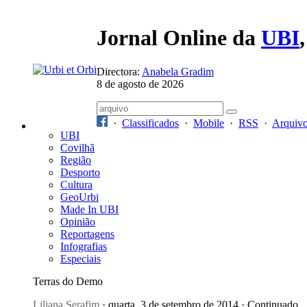
Jornal Online da
UBI
Directora:
Anabela Gradim
8 de agosto de 2026
·
Classificados
·
Mobile
·
RSS
·
Arquiv
UBI
Covilhã
Região
Desporto
Cultura
GeoUrbi
Made In UBI
Opinião
Reportagens
Infografias
Especiais
Terras do Demo
Liliana Serafim
· quarta, 3 de setembro de 2014 · Continuado