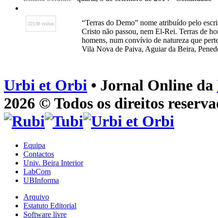
“Terras do Demo” nome atribuído pelo escrito
22138 visitas
Cristo não passou, nem El-Rei. Terras de ho
homens, num convívio de natureza que perte
Vila Nova de Paiva, Aguiar da B
eira, Pened
Urbi et Orbi
• Jornal Online da
2026 © Todos os direitos reserva
Equipa
Contactos
Univ. Beira Interior
LabCom
UBInforma
Arquivo
Estatuto Editorial
Software livre