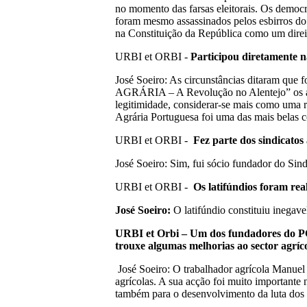
no momento das farsas eleitorais. Os democr
foram mesmo assassinados pelos esbirros do r
na Constituição da República como um dir
URBI et ORBI -
Participou diretamente n
José Soeiro: As circunstâncias ditaram que
AGRÁRIA – A Revolução no Alentejo” os aco
legitimidade, considerar-se mais como uma 
Agrária Portuguesa foi uma das mais belas 
URBI et ORBI -
Fez parte dos sindicatos
José Soeiro: Sim, fui sócio fundador do Sind
URBI et ORBI -
Os latif
ú
ndios foram rea
Jos
é
Soeiro:
O latifúndio constituiu inegav
URBI et Orbi
–
Um dos fundadores do PCP
trouxe algumas melhorias ao sector agr
í
c
José Soeiro: O trabalhador agrícola Manuel 
agrícolas. A sua acção foi muito importante
também para o desenvolvimento da luta dos 