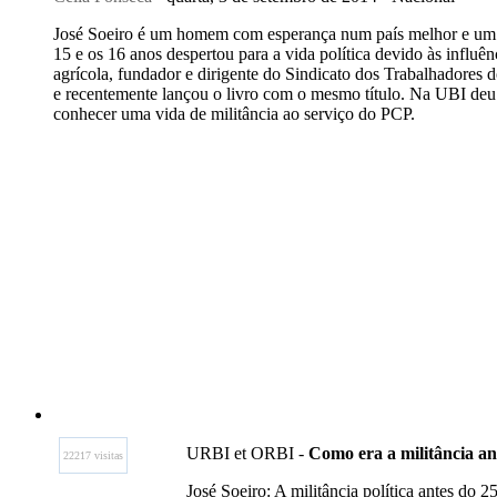
José Soeiro é um homem com esperança num país melhor e um def
15 e os 16 anos despertou para a vida política devido às influên
agrícola, fundador e dirigente do Sindicato dos Trabalhadores 
e recentemente lançou o livro com o mesmo título. Na UBI deu a
conhecer uma vida de militância ao serviço do PCP.
URBI et ORBI -
Como era a milit
â
ncia an
22217 visitas
José Soeiro: A militância política antes do 