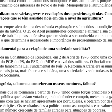
considerada como a ditadura dos monopólios e dos latifundiários porque t
detrimento dos interesses do Povo e do País. Monopolistas e latifundiá
alizaram-se v
á
rias greves e revolu
çõ
es dos oper
á
rios agr
í
colas. Con
ra
çõ
es que se t
ê
m assistido hoje em dia a n
í
vel da agricultura?
ram sempre alvo de uma desenfreada exploração e submetidos a condiçõe
go da história. O 25 de Abril permitiu-lhes conquistar e afirmar a sua c
e de trabalho, mas a ofensiva que tem vindo a ser conduzida contra o 
a o que determina a necessidade e importância do prosseguimento da sua
undamental para a cria
çã
o de uma sociedade socialista?
da na Constituição da República, em 2 de Abril de 1976, como uma con
 do PCP, do PS, do PSD, do MDP e o aval dos militares. O Socialismo 
ado também na Lei Fundamental do País. A Reforma Agrária era assumi
 mais justa, mais fraterna e solidária, uma sociedade livre de todas as 
 Socialista.
agr
á
ria, tal como a conceberam os seus mentores, falhou?
nais que se formaram a partir de 1976, tendo como forças principais o
pública que haviam votado e jurado defender e cumprir, meteram na g
mo com que se haviam apresentado aos portugueses, e optaram por dese
leições. Os resultados dessa política contra as conquistas e os valores
 um número crescente de famílias atiradas para situações de pobreza.