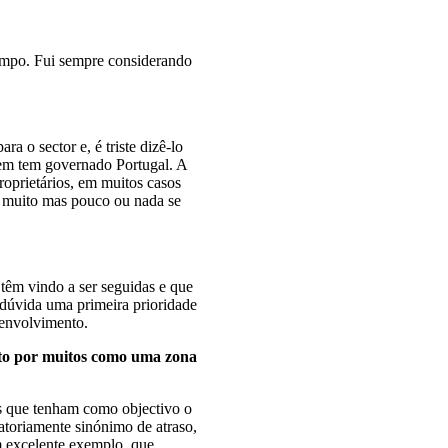
tempo. Fui sempre considerando
a o sector e, é triste dizê-lo
uem tem governado Portugal. A
roprietários, em muitos casos
se muito mas pouco ou nada se
e têm vindo a ser seguidas e que
 dúvida uma primeira prioridade
esenvolvimento.
sto por muitos como uma zona
as que tenham como objectivo o
igatoriamente sinónimo de atraso,
m excelente exemplo, que