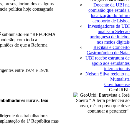
, presos, torturados e alguns
Docente da UBI na
ncia política hoje consagrada
comissão que estuda a
localização do futuro
aeroporto de Lisboa
Investigadores da UBI
analisam Seleção
Como é sublinhado em “REFORMA
portuguesa de futebol
poderão, com toda a
nos meios digitais
opiniões de que a Reforma
Recitais e Concerto
Gastronómico de Natal
UBI recebe estrutura de
apoio aos estudantes
internacionais
rigentes entre 1974 e 1978.
Nelson Silva reeleito na
Mutualista
Covilhanense
GeoURBI:
abalhadores rurais. Isso
irigente dos trabalhadores
implantação da 1ª República mas