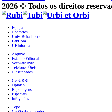
2026 © Todos os direitos reserva
Equipa
Contactos
Univ. Beira Interior
LabCom
UBInforma
Arquivo
Estatuto Editorial
Software livre
Telefones Úteis
Classificados
GeoURBI
Opinião
Reportagens
Especiais
Infografias
Topo
Gestão de conteúdos