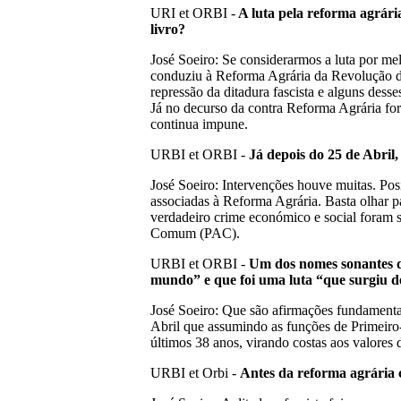
URI et ORBI -
A luta pela reforma agr
á
ri
livro?
José Soeiro: Se considerarmos a luta por me
conduziu à Reforma Agrária da Revolução de
repressão da ditadura fascista e alguns 
Já no decurso da contra Reforma Agrária for
continua impune.
URBI et ORBI -
J
á
depois do 25 de Abril,
José Soeiro: Intervenções houve muitas. Pos
associadas à Reforma Agrária. Basta olhar p
verdadeiro crime económico e social foram s
Comum (PAC).
URBI et ORBI -
Um dos nomes sonantes 
mundo
”
e que foi uma luta
“
que surgiu d
José Soeiro: Que são afirmações fundamenta
Abril que assumindo as funções de Primeiro-
últimos 38 anos, virando costas aos valore
URBI et Orbi -
Antes da reforma agr
á
ria