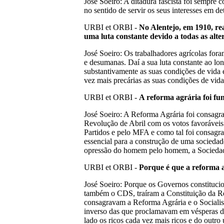
José Soeiro: A ditadura fascista foi sempre 
no sentido de servir os seus interesses em 
URBI et ORBI -
No Alentejo, em 1910, re
uma luta constante devido a todas as alte
José Soeiro: Os trabalhadores agrícolas fo
e desumanas. Daí a sua luta constante ao lon
substantivamente as suas condições de vida 
vez mais precárias as suas condições de vid
URBI et ORBI -
A reforma agr
á
ria foi f
José Soeiro: A Reforma Agrária foi consagra
Revolução de Abril com os votos favoráveis
Partidos e pelo MFA e como tal foi consagr
essencial para a construção de uma sociedade
opressão do homem pelo homem, a Sociedade
URBI et ORBI -
Porque
é
que a reforma 
José Soeiro: Porque os Governos constitucio
também o CDS, traíram a Constituição da Re
consagravam a Reforma Agrária e o Socialis
inverso das que proclamavam em vésperas de e
lado os ricos cada vez mais ricos e do outro