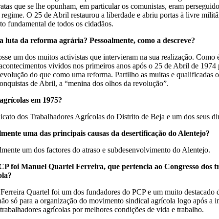
atas que se lhe opunham, em particular os comunistas, eram perseguidos
egime. O 25 de Abril restaurou a liberdade e abriu portas à livre militâ
eito fundamental de todos os cidadãos.
a luta da reforma agr
á
ria? Pessoalmente, como a descreve?
 fosse um dos muitos activistas que intervieram na sua realização. 
ntecimentos vividos nos primeiros anos após o 25 de Abril de 1974 
revolução do que como uma reforma. Partilho as muitas e qualificadas 
conquistas de Abril, a “menina dos olhos da revolução”.
 agr
í
colas em 1975?
icato dos Trabalhadores Agrícolas do Distrito de Beja e um dos seus di
lmente uma das principais causas da desertifica
çã
o do Alentejo?
elmente um dos factores do atraso e subdesenvolvimento do Alentejo.
 foi Manuel Quartel Ferreira, que pertencia ao Congresso dos tr
ola?
Ferreira Quartel foi um dos fundadores do PCP e um muito destacado d
 não só para a organização do movimento sindical agrícola logo após a 
trabalhadores agrícolas por melhores condições de vida e trabalho.