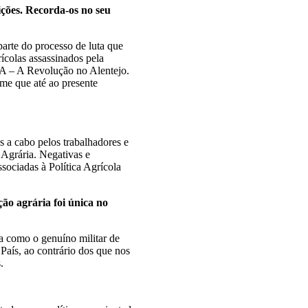
i
çõ
es. Recorda-os no seu
parte do processo de luta que
ícolas assassinados pela
A – A Revolução no Alentejo.
me que até ao presente
s a cabo pelos trabalhadores e
 Agrária. Negativas e
sociadas à Política Agrícola
çã
o agr
á
ria foi
ú
nica no
a como o genuíno militar de
País, ao contrário dos que nos
mos.