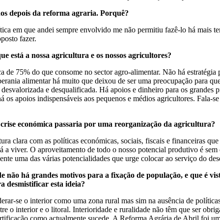
anos depois da reforma agraria
. Porqu
ê
?
lítica em que andei sempre envolvido me não permitiu fazê-lo há mais 
proposto fazer.
ue est
á
a nossa agricultura e os nossos agricultores?
ca de 75% do que consome no sector agro-alimentar. Não há estratégia par
soberania alimentar há muito que deixou de ser uma preocupação para q
i desvalorizada e desqualificada. Há apoios e dinheiro para os grandes p
 há os apoios indispensáveis aos pequenos e médios agricultores. Fala-
 crise econ
ó
mica passaria por uma reorganiza
çã
o da agricultura?
ura clara com as políticas económicas, sociais, fiscais e financeiras qu
stá a viver. O aproveitamento de todo o nosso potencial produtivo é sem
amente uma das várias potencialidades que urge colocar ao serviço do d
de n
ã
o h
á
grandes motivos para a fixa
çã
o de popula
çã
o, e que
é
vi
a desmistificar esta ideia?
erar-se o interior como uma zona rural mas sim na ausência de polític
re o interior e o litoral. Interioridade e ruralidade não têm que ser obr
tificação como actualmente sucede. A Reforma Agrária de Abril foi u