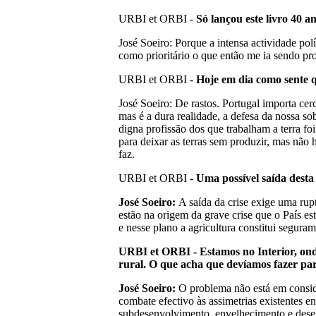
URBI et ORBI -
S
ó
lan
ç
ou este livro 40 
José Soeiro: Porque a intensa actividade po
como prioritário o que então me ia sendo 
URBI et ORBI -
Hoje em dia como sente q
José Soeiro: De rastos. Portugal importa cer
mas é a dura realidade, a defesa da nossa 
digna profissão dos que trabalham a terra fo
para deixar as terras sem produzir, mas não
faz.
URBI et ORBI -
Uma poss
í
vel sa
í
da desta
Jos
é
Soeiro:
A saída da crise exige uma rupt
estão na origem da grave crise que o País e
e nesse plano a agricultura constitui segur
URBI et ORBI - Estamos no Interior, on
rural. O que acha que dev
í
amos fazer par
Jos
é
Soeiro:
O problema não está em consid
combate efectivo às assimetrias existentes ent
subdesenvolvimento, envelhecimento e deser