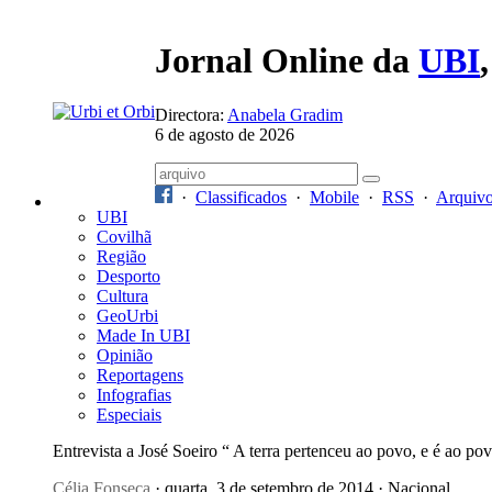
Jornal Online da
UBI
Directora:
Anabela Gradim
6 de agosto de 2026
·
Classificados
·
Mobile
·
RSS
·
Arquiv
UBI
Covilhã
Região
Desporto
Cultura
GeoUrbi
Made In UBI
Opinião
Reportagens
Infografias
Especiais
Entrevista a José Soeiro “ A terra pertenceu ao povo, e é ao po
Célia Fonseca
· quarta, 3 de setembro de 2014 · Nacional