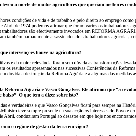
a levou
à
morte de muitos agricultores que queriam melhores cond
lhores condições de vida e de trabalho e pelo direito ao emprego como 
 Abril de 1974 podemos afirmar que foram vários os trabalhadores agr
desses trabalhadores são efectivamente invocados em REFORMA AGRÁRI
am também barbaramente assassinados dois trabalhadores agrícolas, cri
 que interven
çõ
es houve na agricultura?
itivas e da maior relevância foram sem dúvida as transformações levada
ara os resultados apresentados nas sucessivas Conferências da Reforma
em dúvida a destruição da Reforma Agrária e a algumas das medidas as
da Reforma Agr
á
ria
é
Vasco Gon
ç
alves. Ele afirmou que
“
a revolu
e baixo
”
. O
que tem a dizer sobre isto?
das e verdadeiras e que Vasco Gonçalves ficará para sempre na Históri
Ministro teve sempre presente na sua acção os interesses do Povo e do 
s de Abril, conduziram Portugal ao desastre em que hoje nos encontra
 como o regime de gest
ã
o da terra em vigor?