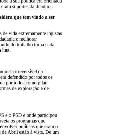
oda a sua política era orientada
rios eram suportes da ditadura.
sidera que tem vindo a ser
s de vida extremamente injustas
idadania e melhorar
mundo do trabalho torna cada
 luta.
quista irreversível da
era defendido por todos os
da por todos como pilar
formas de exploração e de
 PS e o PSD e onde participou
aveta os programas que
nvolver políticas que eram o
 de Abril estão à vista. De um