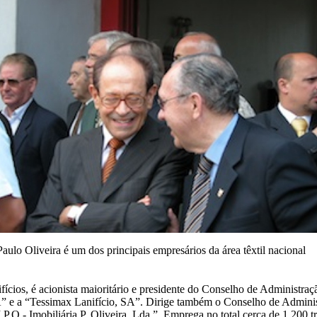
Paulo Oliveira é um dos principais empresários da área têxtil nacional
ifícios, é acionista maioritário e presidente do Conselho de Administra
” e a “Tessimax Lanifício, SA”. Dirige também o Conselho de Adminis
.P.O - Imobiliária P. Oliveira, Lda.”. Emprega no total cerca de 1.200 t