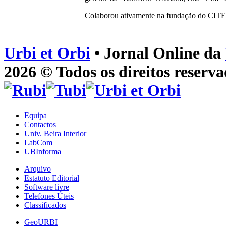
Colaborou ativamente na fundação do CITE
Urbi et Orbi
• Jornal Online da
2026 © Todos os direitos reserva
Equipa
Contactos
Univ. Beira Interior
LabCom
UBInforma
Arquivo
Estatuto Editorial
Software livre
Telefones Úteis
Classificados
GeoURBI