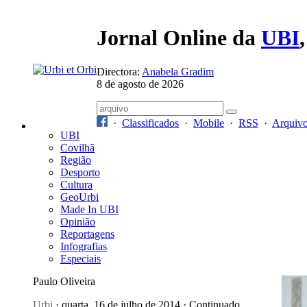
Jornal Online da
UBI
Directora:
Anabela Gradim
8 de agosto de 2026
·
Classificados
·
Mobile
·
RSS
·
Arquiv
UBI
Covilhã
Região
Desporto
Cultura
GeoUrbi
Made In UBI
Opinião
Reportagens
Infografias
Especiais
Paulo Oliveira
Urbi
· quarta, 16 de julho de 2014 · Continuado