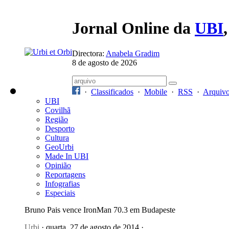
Jornal Online da
UBI
Directora:
Anabela Gradim
8 de agosto de 2026
·
Classificados
·
Mobile
·
RSS
·
Arquiv
UBI
Covilhã
Região
Desporto
Cultura
GeoUrbi
Made In UBI
Opinião
Reportagens
Infografias
Especiais
Bruno Pais vence IronMan 70.3 em Budapeste
Urbi
· quarta, 27 de agosto de 2014 ·