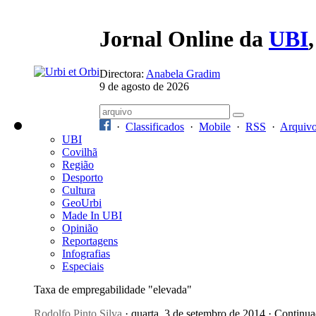
Jornal Online da
UBI
Directora:
Anabela Gradim
9 de agosto de 2026
·
Classificados
·
Mobile
·
RSS
·
Arquiv
UBI
Covilhã
Região
Desporto
Cultura
GeoUrbi
Made In UBI
Opinião
Reportagens
Infografias
Especiais
Taxa de empregabilidade "elevada"
Rodolfo Pinto Silva
· quarta, 3 de setembro de 2014 · Continu