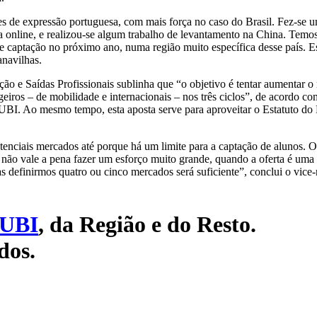
s de expressão portuguesa, com mais força no caso do Brasil. Fez-se 
online, e realizou-se algum trabalho de levantamento na China. Temo
de captação no próximo ano, numa região muito específica desse país. E
anavilhas.
ação e Saídas Profissionais sublinha que “o objetivo é tentar aumentar o
eiros – de mobilidade e internacionais – nos três ciclos”, de acordo co
a UBI. Ao mesmo tempo, esta aposta serve para aproveitar o Estatuto do 
enciais mercados até porque há um limite para a captação de alunos. 
, não vale a pena fazer um esforço muito grande, quando a oferta é uma
s definirmos quatro ou cinco mercados será suficiente”, conclui o vice-
UBI
, da Região e do Resto.
dos.