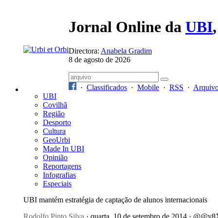
Jornal Online da
UBI
Directora:
Anabela Gradim
8 de agosto de 2026
·
Classificados
·
Mobile
·
RSS
·
Arquiv
UBI
Covilhã
Região
Desporto
Cultura
GeoUrbi
Made In UBI
Opinião
Reportagens
Infografias
Especiais
UBI mantém estratégia de captação de alunos internacionais
Rodolfo Pinto Silva
· quarta, 10 de setembro de 2014 · @@y