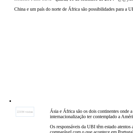
China e um país do norte de África são possibilidades para a UB
Ásia e África são os dois continentes onde a
22194 visitas
internacionalização ter contemplado a Améri
Os responsáveis da UBI têm estado atentos 
comparável com o que acontece em Portugal