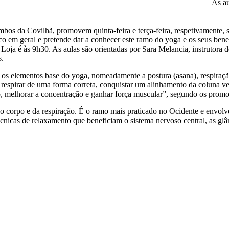
As au
bos da Covilhã, promovem quinta-feira e terça-feira, respetivamente, s
ico em geral e pretende dar a conhecer este ramo do yoga e os seus ben
oja é às 9h30. As aulas são orientadas por Sara Melancia, instrutora 
s.
re os elementos base do yoga, nomeadamente a postura (asana), respira
 respirar de uma forma correta, conquistar um alinhamento da coluna ve
io, melhorar a concentração e ganhar força muscular”, segundo os promot
o corpo e da respiração. É o ramo mais praticado no Ocidente e envolv
écnicas de relaxamento que beneficiam o sistema nervoso central, as glân