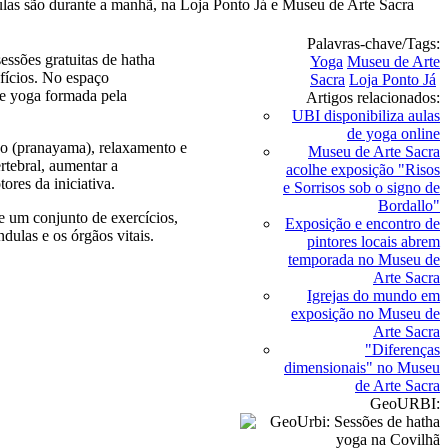
las são durante a manhã, na Loja Ponto Já e Museu de Arte Sacra
Palavras-chave/Tags:
essões gratuitas de hatha
Yoga
Museu de Arte
efícios. No espaço
Sacra
Loja Ponto Já
de yoga formada pela
Artigos relacionados:
UBI disponibiliza aulas
de yoga online
ção (pranayama), relaxamento e
Museu de Arte Sacra
rtebral, aumentar a
acolhe exposição "Risos
ores da iniciativa.
e Sorrisos sob o signo de
Bordallo"
e um conjunto de exercícios,
Exposição e encontro de
dulas e os órgãos vitais.
pintores locais abrem
temporada no Museu de
Arte Sacra
Igrejas do mundo em
exposição no Museu de
Arte Sacra
"Diferenças
dimensionais" no Museu
de Arte Sacra
GeoURBI: