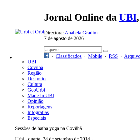
Jornal Online da
UBI
Directora:
Anabela Gradim
7 de agosto de 2026
·
Classificados
·
Mobile
·
RSS
·
Arquiv
UBI
Covilhã
Região
Desporto
Cultura
GeoUrbi
Made In UBI
Opinião
Reportagens
Infografias
Especiais
Sessões de hatha yoga na Covilhã
Urbi
· quarta, 24 de setembro de 2014 ·