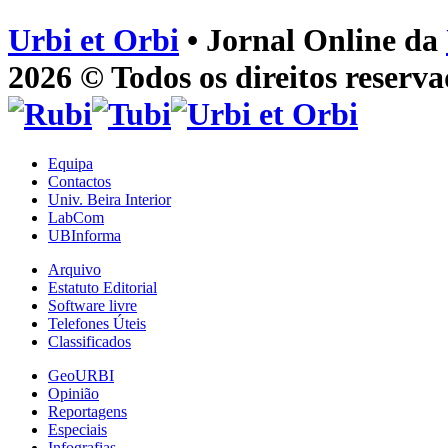
Urbi et Orbi
• Jornal Online da
2026 © Todos os direitos reserva
Equipa
Contactos
Univ. Beira Interior
LabCom
UBInforma
Arquivo
Estatuto Editorial
Software livre
Telefones Úteis
Classificados
GeoURBI
Opinião
Reportagens
Especiais
Infografias