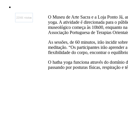
O Museu de Arte Sacra e a Loja Ponto Já, am
22161 visitas
yoga. A atividade é direcionada para o públ
museológico começa às 10h00, enquanto na L
Associação Portuguesa de Terapias Orientai
As sessões, de 60 minutos, irão incidir sob
meditação. “Os participantes irão aprender a
flexibilidade do corpo, encontrar o equilíbr
O hatha yoga funciona através do domínio d
passando por posturas físicas, respiração e t