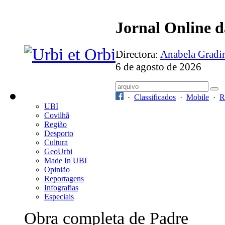
Jornal Online 
Directora:
Anabela Grad
6 de agosto de 2026
·
Classificados
·
Mobile
·
R
UBI
Covilhã
Região
Desporto
Cultura
GeoUrbi
Made In UBI
Opinião
Reportagens
Infografias
Especiais
Obra completa de Padre