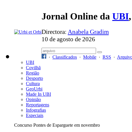
Jornal Online da
UBI
Directora:
Anabela Gradim
10 de agosto de 2026
·
Classificados
·
Mobile
·
RSS
·
Arquiv
UBI
Covilhã
Região
Desporto
Cultura
GeoUrbi
Made In UBI
Opinião
Reportagens
Infografias
Especiais
Concurso Pontes de Esparguete em novembro