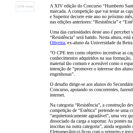
A XIV edição do Concurso “Humberto Santo
22196 visitas
marcada. A competição que vai testar as cap
e Superior decorre este ano no próximo mês, 
nas edições anteriores: “Resistência” e “Esté
Uma das curiosidades deste ano é perceber s
“Resistência” será batido. Nesta altura, est
Oliveira
, ex-aluno da Universidade da Beira
“O CPE tem como objetivo incentivar as capa
conhecimentos adquiridos na sua formação, 
material tão comum e acessível como o espa
intenção de “promover o interesse dos alunos
engenhosas”.
O desafio dirige-se aos alunos do Secundári
Concurso, apoiando os concorrentes, fazend
internet.
Na categoria “Resistência”, a construção de
competição de “Estética” pretende-se uma c
“arquitetonicamente agradável”, uma vez que
dissociado da carga a suportar. As pontes n
inscritas na outra categoria”, ainda segund
Eletromecânica) ficou com o primeiro e terce