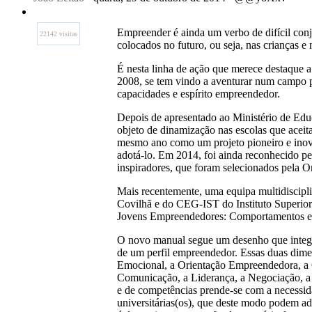
Empreender é ainda um verbo de difícil con
22142 visitas
colocados no futuro, ou seja, nas crianças e 
É nesta linha de ação que merece destaque 
2008, se tem vindo a aventurar num campo p
capacidades e espírito empreendedor.
Depois de apresentado ao Ministério de Ed
objeto de dinamização nas escolas que acei
mesmo ano como um projeto pioneiro e inov
adotá-lo. Em 2014, foi ainda reconhecido p
inspiradores, que foram selecionados pel
Mais recentemente, uma equipa multidiscipl
Covilhã e do CEG-IST do Instituto Superior
Jovens Empreendedores: Comportamentos e 
O novo manual segue um desenho que integr
de um perfil empreendedor. Essas duas dime
Emocional, a Orientação Empreendedora, a G
Comunicação, a Liderança, a Negociação, a
e de competências prende-se com a necessida
universitárias(os), que deste modo podem ad