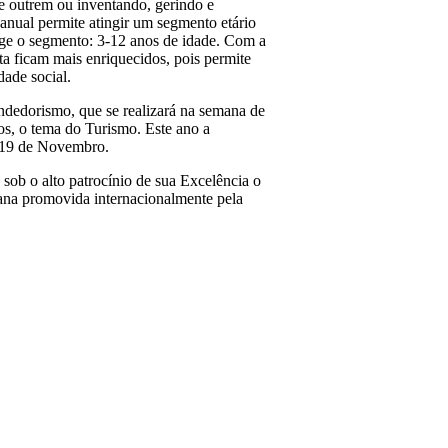
de outrem ou inventando, gerindo e
Manual permite atingir um segmento etário
nge o segmento: 3-12 anos de idade. Com a
ta ficam mais enriquecidos, pois permite
dade social.
dedorismo, que se realizará na semana de
s, o tema do Turismo. Este ano a
a 19 de Novembro.
ob o alto patrocínio de sua Excelência o
ana promovida internacionalmente pela