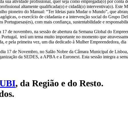
 da sua atividade profissional, quer seja como empregada(o) por conta 
profissional altamente qualificada(o) e cidadã(o) interventiva(o). Este 
balho pioneiro do Manual: “Ter Ideias para Mudar o Mundo”, que abra
agógicas, o exercício de cidadania e a intervenção social do Grupo Del
ens Portuguesas(es), com mais confiança, sustentabilidade e responsabili
 17 de novembro, na sessão de abertura da Semana Global do Empreen
 Portugal, terá um tema muito importante no momento que atravessamo
nda, e pela primeira vez, um dia dedicado à Mulher Empreendedora, di
e dia 17 de Novembro, no Salão Nobre da Câmara Municipal de Lisboa, s
rganização da SEDES, a APBA e a Euronext. Esta sessão integra a sem
UBI
, da Região e do Resto.
dos.