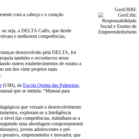
GeoURBI:
resente com a cabeça e o coração
l, ou seja, a DELTA Cafés, que desde
envolvam e melhorem competências,
crianças desenvolvido pela DELTA, foi
Europeia também o reconheceu nesse
fiando outros estabelecimentos de ensino a
mo um dos vinte projetos mais
.
r
(UBI), da
Escola Quinta das Palmeiras
,
nual que se intitula: “Manual para
edagógicos que versam o desenvolvimento
amentos, exploram-se a Inteligência
o nível das competências, trabalham-se a
al seguindo uma abordagem comportamental
oras(es), jovens adolescentes e pré-
o proativo, empreendedor e inovador, que