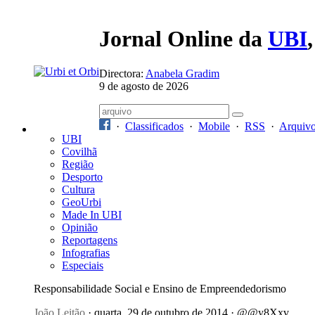
Jornal Online da
UBI
Directora:
Anabela Gradim
9 de agosto de 2026
·
Classificados
·
Mobile
·
RSS
·
Arquiv
UBI
Covilhã
Região
Desporto
Cultura
GeoUrbi
Made In UBI
Opinião
Reportagens
Infografias
Especiais
Responsabilidade Social e Ensino de Empreendedorismo
João Leitão
· quarta, 29 de outubro de 2014 · @@y8Xxv