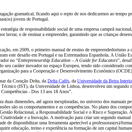
jugação gramatical, ficando aqui o repto de nos dedicarmos ao tempo p
nas(os) jovens de Portugal.
a estratégia de responsabilidade social de uma empresa campeã naciona
or lavrar, o de ensinar a empreender, garantindo que as crianças des
ucação, em 2009, o primeiro manual de ensino de empreendedorismo a 
taram este desafio em Portugal e na Extremadura Espanhola. A União 
ador no “
Entrepreneurship Education – A Guide for Educators
”, desa
elo seu caráter inovador no espaço Europeu, tendo sido considerado co
a Organização para a Cooperação e Desenvolvimento Económico (OCDE)
inar da Coração Delta, da
Delta Cafés
, da
Universidade da Beira Interio
 Técnico (IST), da Universidade de Lisboa, desenvolveu um segundo ma
Competências - Dos 13 aos 18 Anos”.
a duas dimensões, até agora inexploradas, no universo dos manuais p
nsões são os comportamentos e as competências. No plano dos comport
estão Relacional, a Responsabilidade Social e o Risco e Superação. A
 Criatividade e a Inovação. A motivação para criar um segundo manu
de de disponibilizar uma ferramenta apetecível a professoras(es)/formad
quirir educação, treino e experiência na formação de um capital human