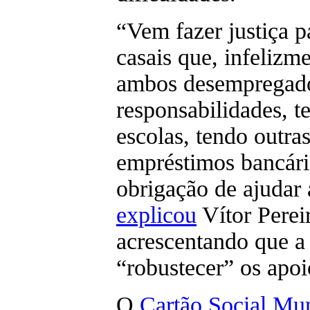
“Vem fazer justiça 
casais que, infelizm
ambos desempregado
responsabilidades, t
escolas, tendo outra
empréstimos bancári
obrigação de ajudar a
explicou
Vítor Pereir
acrescentando que a 
“robustecer” os apoi
O
Cartão Social Mun