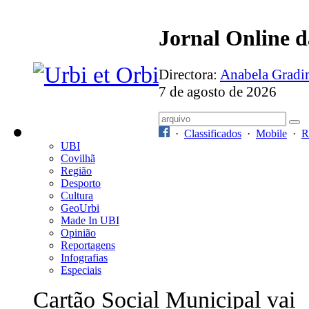
Jornal Online 
Directora:
Anabela Grad
7 de agosto de 2026
·
Classificados
·
Mobile
·
R
UBI
Covilhã
Região
Desporto
Cultura
GeoUrbi
Made In UBI
Opinião
Reportagens
Infografias
Especiais
Cartão Social Municipal vai