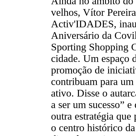
Ainda no âmbito do 
velhos, Vítor Pereir
Activ'IDADES, inaug
Aniversário da Covi
Sporting Shopping C
cidade. Um espaço d
promoção de iniciati
contribuam para um
ativo. Disse o autar
a ser um sucesso” e
outra estratégia que 
o centro histórico d