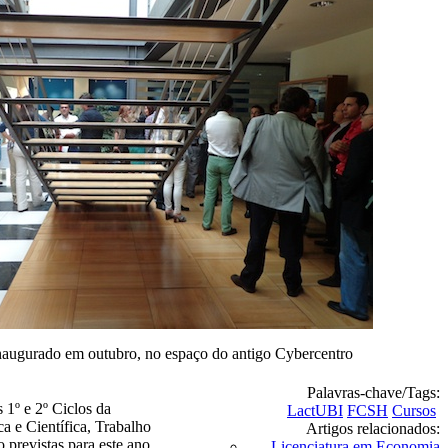
naugurado em outubro, no espaço do antigo Cybercentro
Palavras-chave/Tags:
 1º e 2º Ciclos da
LactUBI
FCSH
Cursos
a e Científica, Trabalho
Artigos relacionados:
previstas para este ano.
Licenciatura em Economia