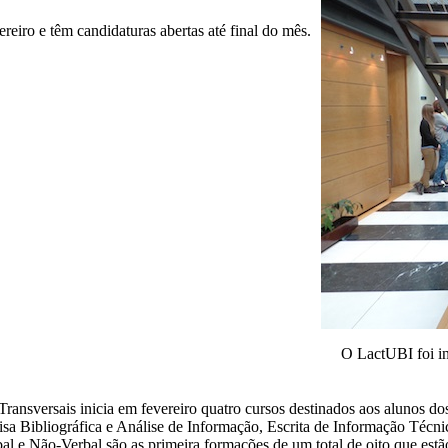
eiro e têm candidaturas abertas até final do mês.
O LactUBI foi i
nsversais inicia em fevereiro quatro cursos destinados aos alunos dos
isa Bibliográfica e Análise de Informação, Escrita de Informação Técnic
e Não-Verbal são as primeira formações de um total de oito que estão 