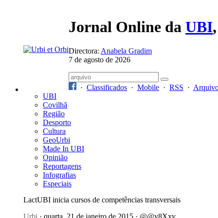
Jornal Online da
UBI
Directora:
Anabela Gradim
7 de agosto de 2026
·
Classificados
·
Mobile
·
RSS
·
Arquiv
UBI
Covilhã
Região
Desporto
Cultura
GeoUrbi
Made In UBI
Opinião
Reportagens
Infografias
Especiais
LactUBI inicia cursos de competências transversais
Urbi
· quarta, 21 de janeiro de 2015 · @@y8Xxv