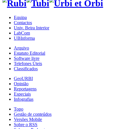
Equipa
Contactos
Univ. Beira Interior
LabCom
UBInforma
Arquivo
Estatuto Editorial
Software livre
Telefones Úteis
Classificados
GeoURBI
Opinião
Reportagens
Especiais
Infografias
Topo
Gestão de conteúdos
Versões Mobile
Sobre o RSS