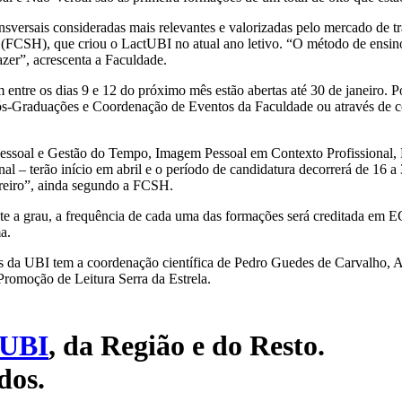
nsversais consideradas mais relevantes e valorizadas pelo mercado de 
(FCSH), que criou o LactUBI no atual ano letivo. “O método de ensino 
azer”, acrescenta a Faculdade.
entre os dias 9 e 12 do próximo mês estão abertas até 30 de janeiro. P
s-Graduações e Coordenação de Eventos da Faculdade ou através de co
Pessoal e Gestão do Tempo, Imagem Pessoal em Contexto Profissional, 
l – terão início em abril e o período de candidatura decorrerá de 16 a
reiro”, ainda segundo a FCSH.
te a grau, a frequência de cada uma das formações será creditada em
a.
 da UBI tem a coordenação científica de Pedro Guedes de Carvalho, A
romoção de Leitura Serra da Estrela.
UBI
, da Região e do Resto.
dos.