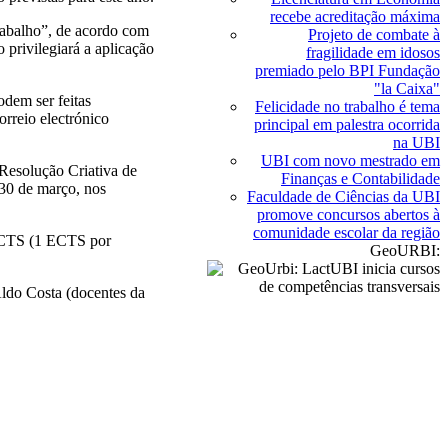
recebe acreditação máxima
trabalho”, de acordo com
Projeto de combate à
privilegiará a aplicação
fragilidade em idosos
premiado pelo BPI Fundação
"la Caixa"
odem ser feitas
Felicidade no trabalho é tema
rreio electrónico
principal em palestra ocorrida
na UBI
UBI com novo mestrado em
Resolução Criativa de
Finanças e Contabilidade
 30 de março, nos
Faculdade de Ciências da UBI
promove concursos abertos à
comunidade escolar da região
 ECTS (1 ECTS por
GeoURBI:
ldo Costa (docentes da