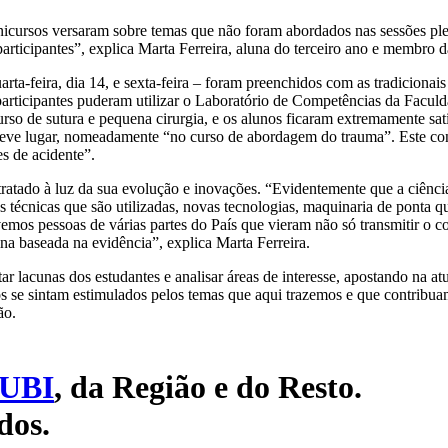
inicursos versaram sobre temas que não foram abordados nas sessões pl
 participantes”, explica Marta Ferreira, aluna do terceiro ano e membro
arta-feira, dia 14, e sexta-feira – foram preenchidos com as tradiciona
articipantes puderam utilizar o Laboratório de Competências da Facul
rso de sutura e pequena cirurgia, e os alunos ficaram extremamente sati
 teve lugar, nomeadamente “no curso de abordagem do trauma”. Este co
es de acidente”.
tratado à luz da sua evolução e inovações. “Evidentemente que a ciênci
as técnicas que são utilizadas, novas tecnologias, maquinaria de ponta
vemos pessoas de várias partes do País que vieram não só transmitir o c
na baseada na evidência”, explica Marta Ferreira.
acunas dos estudantes e analisar áreas de interesse, apostando na atu
 se sintam estimulados pelos temas que aqui trazemos e que contribua
ão.
UBI
, da Região e do Resto.
dos.