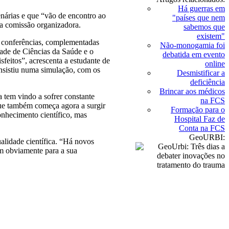
Há guerras em
enárias e que “vão de encontro ao
"países que nem
 da comissão organizadora.
sabemos que
existem"
is conferências, complementadas
Não-monogamia foi
dade de Ciências da Saúde e o
debatida em evento
sfeitos”, acrescenta a estudante de
online
nsistiu numa simulação, com os
Desmistificar a
deficiência
Brincar aos médicos
a tem vindo a sofrer constante
na FCS
 que também começa agora a surgir
Formação para o
onhecimento científico, mas
Hospital Faz de
Conta na FCS
GeoURBI:
alidade científica. “Há novos
m obviamente para a sua