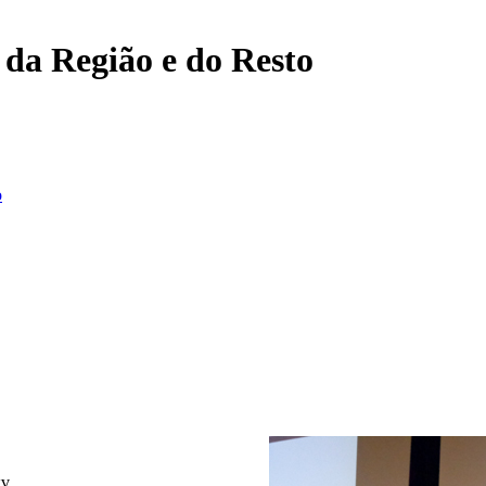
, da Região e do Resto
o
xv