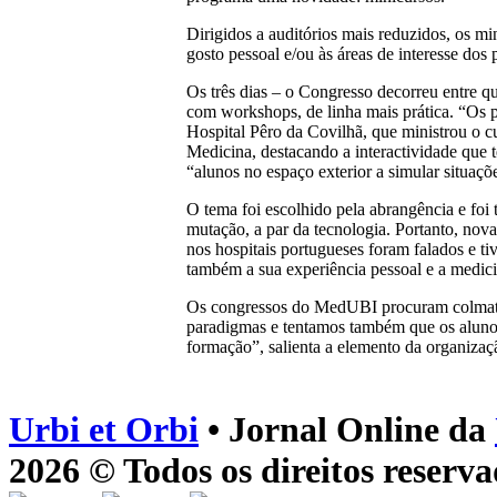
Dirigidos a auditórios mais reduzidos, os m
gosto pessoal e/ou às áreas de interesse dos
Os três dias – o Congresso decorreu entre qu
com workshops, de linha mais prática. “Os p
Hospital Pêro da Covilhã, que ministrou o cu
Medicina, destacando a interactividade que
“alunos no espaço exterior a simular situaçõ
O tema foi escolhido pela abrangência e foi 
mutação, a par da tecnologia. Portanto, nov
nos hospitais portugueses foram falados e ti
também a sua experiência pessoal e a medici
Os congressos do MedUBI procuram colmatar l
paradigmas e tentamos também que os alunos
formação”, salienta a elemento da organizaç
Urbi et Orbi
• Jornal Online da
2026 © Todos os direitos reserva