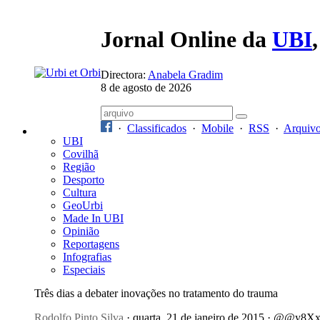
Jornal Online da
UBI
Directora:
Anabela Gradim
8 de agosto de 2026
·
Classificados
·
Mobile
·
RSS
·
Arquiv
UBI
Covilhã
Região
Desporto
Cultura
GeoUrbi
Made In UBI
Opinião
Reportagens
Infografias
Especiais
Três dias a debater inovações no tratamento do trauma
Rodolfo Pinto Silva
· quarta, 21 de janeiro de 2015 · @@y8X