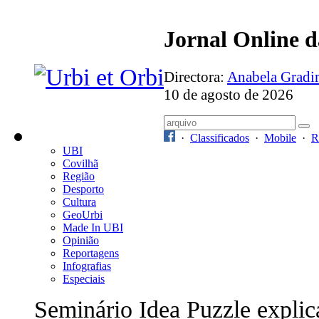
Jornal Online 
Directora:
Anabela Grad
10 de agosto de 2026
·
Classificados
·
Mobile
·
R
UBI
Covilhã
Região
Desporto
Cultura
GeoUrbi
Made In UBI
Opinião
Reportagens
Infografias
Especiais
Seminário Idea Puzzle explic