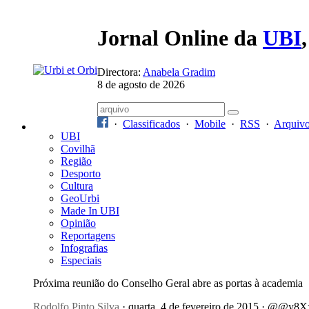
Jornal Online da
UBI
Directora:
Anabela Gradim
8 de agosto de 2026
·
Classificados
·
Mobile
·
RSS
·
Arquiv
UBI
Covilhã
Região
Desporto
Cultura
GeoUrbi
Made In UBI
Opinião
Reportagens
Infografias
Especiais
Próxima reunião do Conselho Geral abre as portas à academia
Rodolfo Pinto Silva
· quarta, 4 de fevereiro de 2015 · @@y8