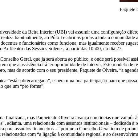
Paquete 
versidade da Beira Interior (UBI) vai assumir uma configuração difer
e realiza habitualmente, ao Pólo I e abrir as portas a toda a comunidade
s, docentes e funcionários como funciona, mas igualmente receber sugest
o Anfiteatro das Sessões Solenes, a partir das 10h00, no dia 27.
onselho Geral, que já será aberta ao público, e onde será possível assi
em que a assistência irá ter oportunidade de intervir. Este modelo de r
ro, mas de acordo com o seu presidente, Paquete de Olveira, “a agenda
ca “está sobrecarregada”, espera uma boa participação para que possa
do que um “pro forma”.
nda finalizada, mas Paquete de Oliveira avança com ideias que vai pôr à
”, adianta, uma relacionada com assuntos institucionais – dedicada à re
tra para assuntos financeiros – “porque o Conselho Geral tem de pronu
mas relacionados com “a ligação à comunidade regional e ao desenvolvim