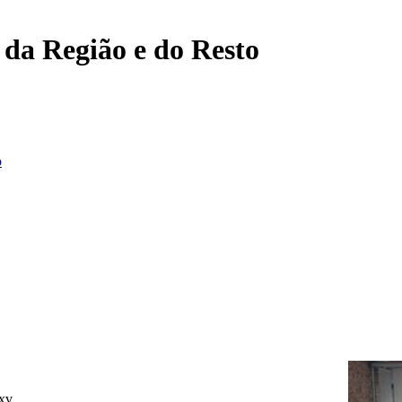
, da Região e do Resto
o
Xxv