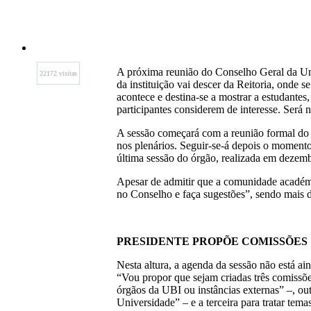
A próxima reunião do Conselho Geral da Uni
22172 visitas
da instituição vai descer da Reitoria, onde s
acontece e destina-se a mostrar a estudante
participantes considerem de interesse. Será n
A sessão começará com a reunião formal do C
nos plenários. Seguir-se-á depois o momento 
última sessão do órgão, realizada em dezemb
Apesar de admitir que a comunidade académi
no Conselho e faça sugestões”, sendo mais 
PRESIDENTE PROPÕE COMISSÕES
Nesta altura, a agenda da sessão não está ai
“Vou propor que sejam criadas três comissões
órgãos da UBI ou instâncias externas” –, ou
Universidade” – e a terceira para tratar te