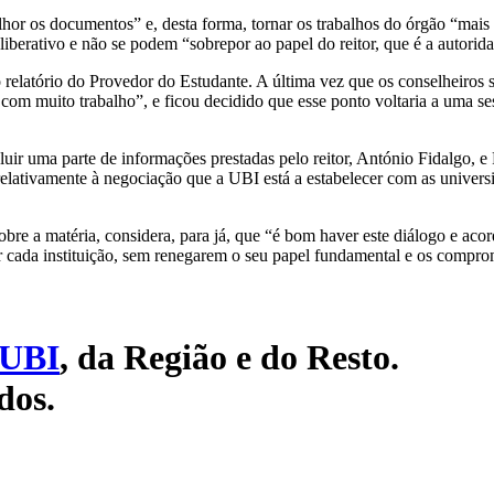
lhor os documentos” e, desta forma, tornar os trabalhos do órgão “mais 
eliberativo e não se podem “sobrepor ao papel do reitor, que é a autor
relatório do Provedor do Estudante. A última vez que os conselheiros s
om muito trabalho”, e ficou decidido que esse ponto voltaria a uma se
uir uma parte de informações prestadas pelo reitor, António Fidalgo, e 
elativamente à negociação que a UBI está a estabelecer com as univers
bre a matéria, considera, para já, que “é bom haver este diálogo e a
or cada instituição, sem renegarem o seu papel fundamental e os comp
UBI
, da Região e do Resto.
dos.