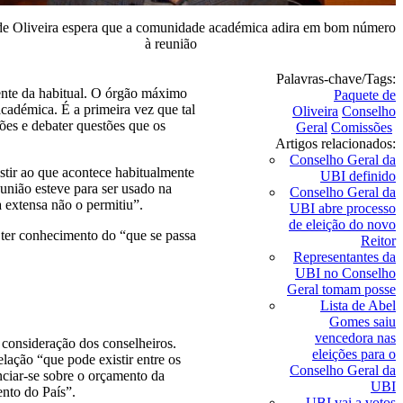
de Oliveira espera que a comunidade académica adira em bom número
à reunião
Palavras-chave/Tags:
ente da habitual. O órgão máximo
Paquete de
 académica. É a primeira vez que tal
Oliveira
Conselho
ões e debater questões que os
Geral
Comissões
Artigos relacionados:
Conselho Geral da
stir ao que acontece habitualmente
UBI definido
eunião esteve para ser usado na
Conselho Geral da
 extensa não o permitiu”.
UBI abre processo
de eleição do novo
 ter conhecimento do “que se passa
Reitor
Representantes da
UBI no Conselho
Geral tomam posse
Lista de Abel
Gomes saiu
vencedora nas
 consideração dos conselheiros.
eleições para o
lação “que pode existir entre os
Conselho Geral da
nciar-se sobre o orçamento da
UBI
ento do País”.
UBI vai a votos