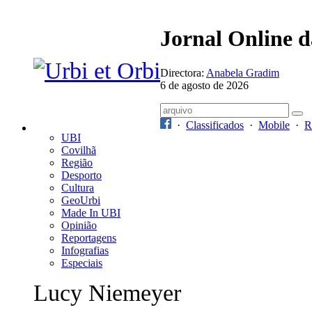
Jornal Online 
Directora:
Anabela Gradim
6 de agosto de 2026
·
Classificados
·
Mobile
·
R
UBI
Covilhã
Região
Desporto
Cultura
GeoUrbi
Made In UBI
Opinião
Reportagens
Infografias
Especiais
Lucy Niemeyer