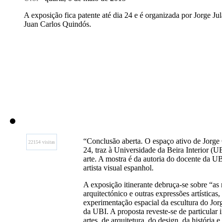
A exposição fica patente até dia 24 e é organizada por Jorge Jul
Juan Carlos Quindós.
“Conclusão aberta. O espaço ativo de Jorge 
22154 visitas
24, traz à Universidade da Beira Interior (U
arte. A mostra é da autoria do docente da UB
artista visual espanhol.
A exposição itinerante debruça-se sobre “as
arquitectónico e outras expressões artísticas,
experimentação espacial da escultura do Jor
da UBI. A proposta reveste-se de particular i
artes, de arquitetura, do design, da história 