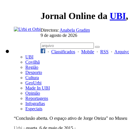
Jornal Online da
UBI
Directora:
Anabela Gradim
9 de agosto de 2026
·
Classificados
·
Mobile
·
RSS
·
Arquiv
UBI
Covilhã
Região
Desporto
Cultura
GeoUrbi
Made In UBI
Opinião
Reportagens
Infografias
Especiais
“Conclusão aberta. O espaço ativo de Jorge Oteiza” no Museu
Urbi
· quarta, 6 de maio de 2015 ·