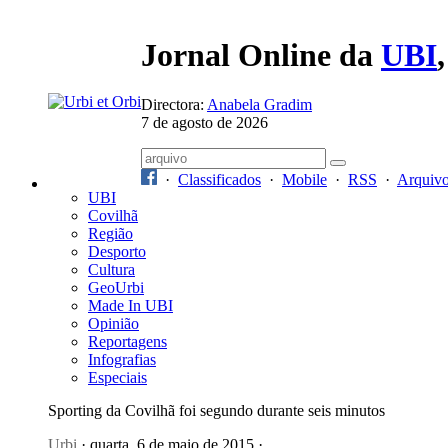
Jornal Online da
UBI
Directora:
Anabela Gradim
7 de agosto de 2026
·
Classificados
·
Mobile
·
RSS
·
Arquiv
UBI
Covilhã
Região
Desporto
Cultura
GeoUrbi
Made In UBI
Opinião
Reportagens
Infografias
Especiais
Sporting da Covilhã foi segundo durante seis minutos
Urbi
· quarta, 6 de maio de 2015 ·