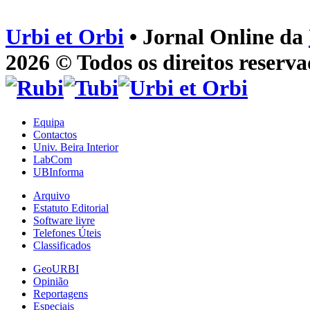
Urbi et Orbi
• Jornal Online da
2026 © Todos os direitos reserva
Equipa
Contactos
Univ. Beira Interior
LabCom
UBInforma
Arquivo
Estatuto Editorial
Software livre
Telefones Úteis
Classificados
GeoURBI
Opinião
Reportagens
Especiais