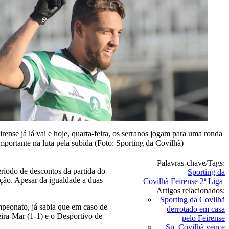
ense já lá vai e hoje, quarta-feira, os serranos jogam para uma ronda
mportante na luta pela subida (Foto: Sporting da Covilhã)
Palavras-chave/Tags:
ríodo de descontos da partida do
Sporting da
oção. Apesar da igualdade a duas
Covilhã
Feirense
2ª Liga
Artigos relacionados:
Sporting da Covilhã
eonato, já sabia que em caso de
derrotado em casa
eira-Mar (1-1) e o Desportivo de
pelo Feirense
Sp. Covilhã vence