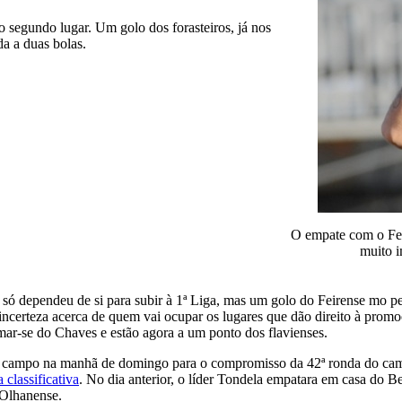
o segundo lugar. Um golo dos forasteiros, já nos
da a duas bolas.
O empate com o Feir
muito i
 só dependeu de si para subir à 1ª Liga, mas um golo do Feirense mo pe
 incerteza acerca de quem vai ocupar os lugares que dão direito à prom
imar-se do Chaves e estão agora a um ponto dos flavienses.
 campo na manhã de domingo para o compromisso da 42ª ronda do camp
a classificativa
. No dia anterior, o líder Tondela empatara em casa do B
 Olhanense.