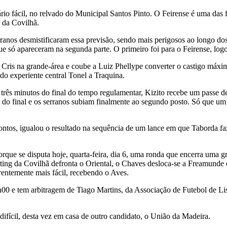
ário fácil, no relvado do Municipal Santos Pinto. O Feirense é uma das
 da Covilhã.
ranos desmistificaram essa previsão, sendo mais perigosos ao longo do
ue só apareceram na segunda parte. O primeiro foi para o Feirense, log
 Cris na grande-área e coube a Luiz Phellype converter o castigo máx
do experiente central Tonel a Traquina.
a três minutos do final do tempo regulamentar, Kizito recebe um passe d
o do final e os serranos subiam finalmente ao segundo posto. Só que um 
ontos, igualou o resultado na sequência de um lance em que Taborda fa
porque se disputa hoje, quarta-feira, dia 6, uma ronda que encerra uma 
ng da Covilhã defronta o Oriental, o Chaves desloca-se a Freamunde 
rentemente mais fácil, recebendo o Aves.
16h00 e tem arbitragem de Tiago Martins, da Associação de Futebol de 
fícil, desta vez em casa de outro candidato, o União da Madeira.