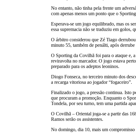
No entanto, não tinha pela frente um advers
com apenas menos um ponto que o Sporting
Esperava-se um jogo equilibrado, mas os ser
essa supremacia não se traduziu em golos, q
O árbitro considerou que Zé Tiago derrubou
minuto 55, também de penálti, após derrube 
O Sporting da Covilhã foi para o ataque e, 
reviravolta no marcador. O jogo estava pert
preparado para os adeptos leoninos.
Diogo Fonseca, no terceiro minuto dos desc
a recarga vitoriosa ao jogador “fogaceiro”.
Finalizado o jogo, a pressão continua. Isto 
que procuram a promoção. Enquanto o Sporti
Tondela, por seu turno, tem uma partida apa
O Covilhã – Oriental joga-se a partir das 
Ramos serão os assistentes.
No domingo, dia 10, mais um compromisso di