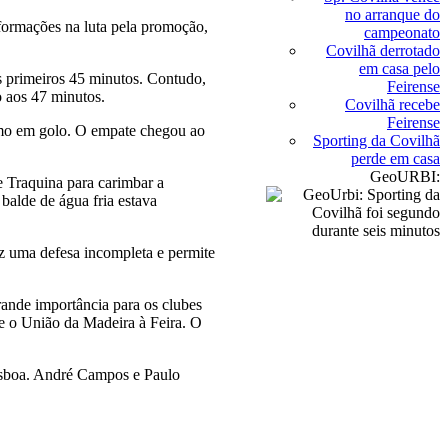
no arranque do
 formações na luta pela promoção,
campeonato
Covilhã derrotado
em casa pelo
s primeiros 45 minutos. Contudo,
Feirense
o aos 47 minutos.
Covilhã recebe
Feirense
imo em golo. O empate chegou ao
Sporting da Covilhã
perde em casa
GeoURBI:
e Traquina para carimbar a
balde de água fria estava
z uma defesa incompleta e permite
grande importância para os clubes
e o União da Madeira à Feira. O
Lisboa. André Campos e Paulo