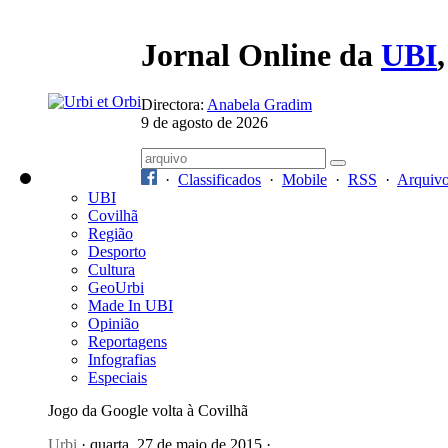
Jornal Online da
UBI
Directora:
Anabela Gradim
9 de agosto de 2026
·
Classificados
·
Mobile
·
RSS
·
Arquiv
UBI
Covilhã
Região
Desporto
Cultura
GeoUrbi
Made In UBI
Opinião
Reportagens
Infografias
Especiais
Jogo da Google volta à Covilhã
Urbi
· quarta, 27 de maio de 2015 ·