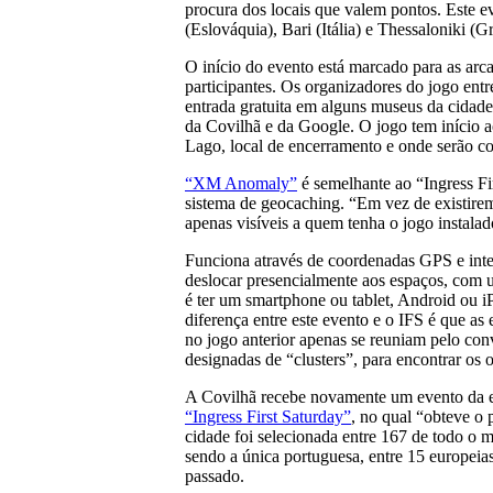
procura dos locais que valem pontos. Este e
(Eslováquia), Bari (Itália) e Thessaloniki (Gr
O início do evento está marcado para as arc
participantes. Os organizadores do jogo ent
entrada gratuita em alguns museus da cidade
da Covilhã e da Google. O jogo tem início a
Lago, local de encerramento e onde serão co
“XM Anomaly”
é semelhante ao “Ingress Fi
sistema de geocaching. “Em vez de existirem o
apenas visíveis a quem tenha o jogo instalad
Funciona através de coordenadas GPS e inte
deslocar presencialmente aos espaços, com 
é ter um smartphone ou tablet, Android ou 
diferença entre este evento e o IFS é que as
no jogo anterior apenas se reuniam pelo con
designadas de “clusters”, para encontrar os 
A Covilhã recebe novamente um evento da e
“Ingress First Saturday”
, no qual “obteve o 
cidade foi selecionada entre 167 de todo o m
sendo a única portuguesa, entre 15 europeia
passado.