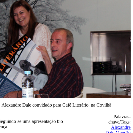
Alexandre Dale convidado para Café Literário, na Covilhã
Palavras-
 Seguindo-se uma apresentação bio-
chave/Tags:
ença.
Alexandre
Dale
Menção