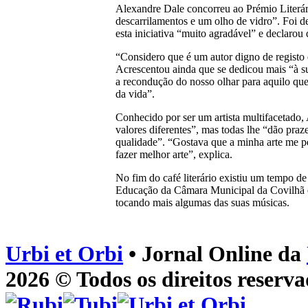
Alexandre Dale concorreu ao Prémio Literá
descarrilamentos e um olho de vidro”. Foi dev
esta iniciativa “muito agradável” e declarou
“Considero que é um autor digno de registo e
Acrescentou ainda que se dedicou mais “à su
a recondução do nosso olhar para aquilo qu
da vida”.
Conhecido por ser um artista multifacetado, 
valores diferentes”, mas todas lhe “dão praz
qualidade”. “Gostava que a minha arte me pe
fazer melhor arte”, explica.
No fim do café literário existiu um tempo d
Educação da Câmara Municipal da Covilhã 
tocando mais algumas das suas músicas.
Urbi et Orbi
• Jornal Online da
2026 © Todos os direitos reserva