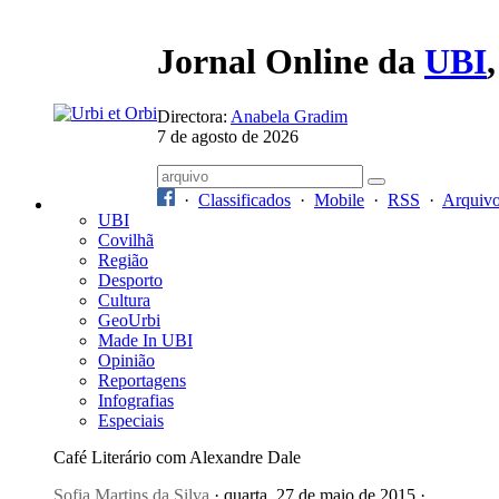
Jornal Online da
UBI
Directora:
Anabela Gradim
7 de agosto de 2026
·
Classificados
·
Mobile
·
RSS
·
Arquiv
UBI
Covilhã
Região
Desporto
Cultura
GeoUrbi
Made In UBI
Opinião
Reportagens
Infografias
Especiais
Café Literário com Alexandre Dale
Sofia Martins da Silva
· quarta, 27 de maio de 2015 ·