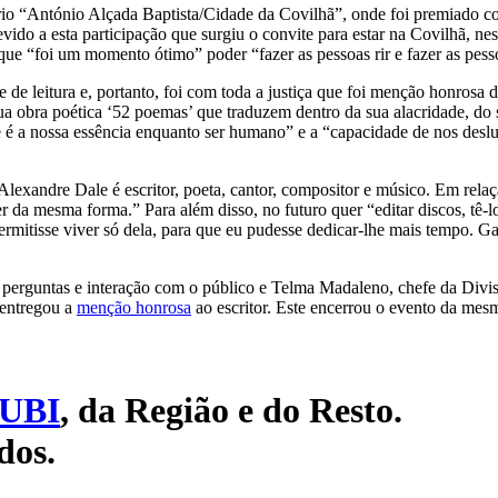
rio “António Alçada Baptista/Cidade da Covilhã”, onde foi premiado 
ido a esta participação que surgiu o convite para estar na Covilhã, nest
 que “foi um momento ótimo” poder “fazer as pessoas rir e fazer as pess
 de leitura e, portanto, foi com toda a justiça que foi menção honrosa
a obra poética ‘52 poemas’ que traduzem dentro da sua alacridade, do se
e é a nossa essência enquanto ser humano” e a “capacidade de nos de
Alexandre Dale é escritor, poeta, cantor, compositor e músico. Em relaçã
er da mesma forma.” Para além disso, no futuro quer “editar discos, tê-l
rmitisse viver só dela, para que eu pudesse dedicar-lhe mais tempo. Ga
e perguntas e interação com o público e Telma Madaleno, chefe da Divi
entregou a
menção honrosa
ao escritor. Este encerrou o evento da me
UBI
, da Região e do Resto.
dos.