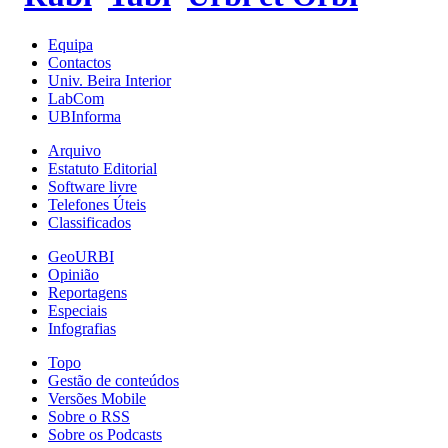
Equipa
Contactos
Univ. Beira Interior
LabCom
UBInforma
Arquivo
Estatuto Editorial
Software livre
Telefones Úteis
Classificados
GeoURBI
Opinião
Reportagens
Especiais
Infografias
Topo
Gestão de conteúdos
Versões Mobile
Sobre o RSS
Sobre os Podcasts