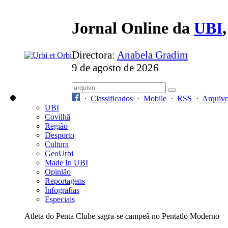
Jornal Online da
UBI
Directora:
Anabela Gradim
9 de agosto de 2026
·
Classificados
·
Mobile
·
RSS
·
Arquiv
UBI
Covilhã
Região
Desporto
Cultura
GeoUrbi
Made In UBI
Opinião
Reportagens
Infografias
Especiais
Atleta do Penta Clube sagra-se campeã no Pentatlo Moderno