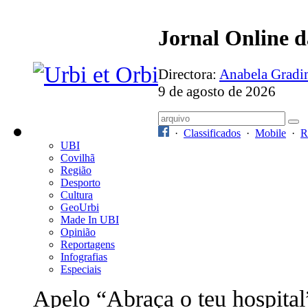
Jornal Online 
Directora:
Anabela Grad
9 de agosto de 2026
·
Classificados
·
Mobile
·
R
UBI
Covilhã
Região
Desporto
Cultura
GeoUrbi
Made In UBI
Opinião
Reportagens
Infografias
Especiais
Apelo “Abraça o teu hospital