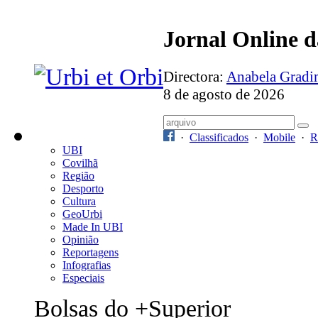
Jornal Online 
Directora:
Anabela Grad
8 de agosto de 2026
·
Classificados
·
Mobile
·
R
UBI
Covilhã
Região
Desporto
Cultura
GeoUrbi
Made In UBI
Opinião
Reportagens
Infografias
Especiais
Bolsas do +Superior