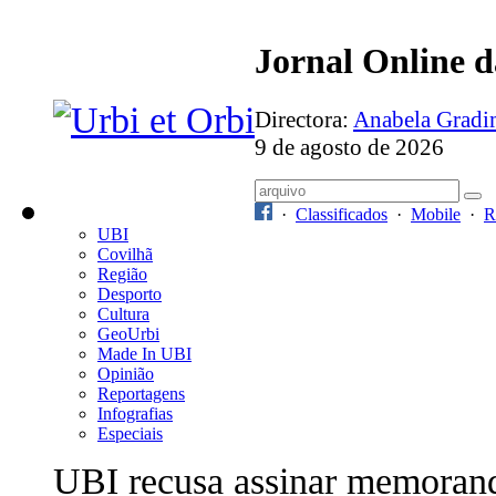
Jornal Online 
Directora:
Anabela Grad
9 de agosto de 2026
·
Classificados
·
Mobile
·
R
UBI
Covilhã
Região
Desporto
Cultura
GeoUrbi
Made In UBI
Opinião
Reportagens
Infografias
Especiais
UBI recusa assinar memoran