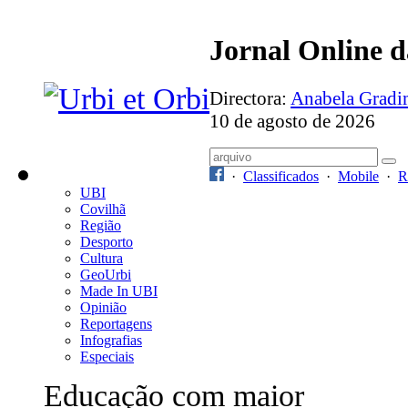
Jornal Online 
Directora:
Anabela Grad
10 de agosto de 2026
·
Classificados
·
Mobile
·
R
UBI
Covilhã
Região
Desporto
Cultura
GeoUrbi
Made In UBI
Opinião
Reportagens
Infografias
Especiais
Educação com maior