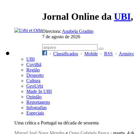
Jornal Online da
UBI
Directora:
Anabela Gradim
7 de agosto de 2026
·
Classificados
·
Mobile
·
RSS
·
Arquiv
UBI
Covilhã
Região
Desporto
Cultura
GeoUrbi
Made In UBI
Opinião
Reportagens
Infografias
Especiais
Uma crítica a Portugal na década de sessenta
Miguel José Nave Mendes
e
Oana Gabriela Pauca
· quarta, 4 