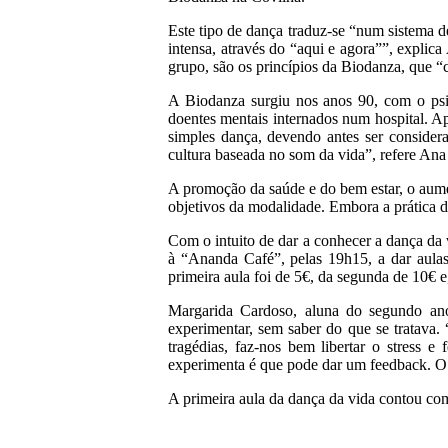
Este tipo de dança traduz-se “num sistema 
intensa, através do “aqui e agora””, expli
grupo, são os princípios da Biodanza, que “
A Biodanza surgiu nos anos 90, com o psi
doentes mentais internados num hospital. Ap
simples dança, devendo antes ser conside
cultura baseada no som da vida”, refere Ana
A promoção da saúde e do bem estar, o aumen
objetivos da modalidade. Embora a prática d
Com o intuito de dar a conhecer a dança da 
à “Ananda Café”, pelas 19h15, a dar aulas
primeira aula foi de 5€, da segunda de 10€ 
Margarida Cardoso, aluna do segundo ano 
experimentar, sem saber do que se tratava
tragédias, faz-nos bem libertar o stress 
experimenta é que pode dar um feedback. O 
A primeira aula da dança da vida contou com