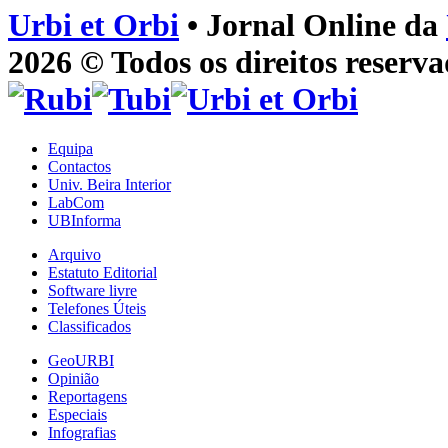
Urbi et Orbi
• Jornal Online da
2026 © Todos os direitos reserva
Equipa
Contactos
Univ. Beira Interior
LabCom
UBInforma
Arquivo
Estatuto Editorial
Software livre
Telefones Úteis
Classificados
GeoURBI
Opinião
Reportagens
Especiais
Infografias