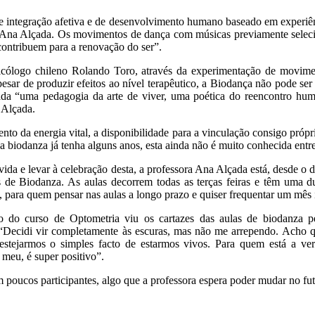
de integração afetiva e de desenvolvimento humano baseado em experiê
ca Ana Alçada. Os movimentos de dança com músicas previamente selec
contribuem para a renovação do ser”.
cólogo chileno Rolando Toro, através da experimentação de movime
esar de produzir efeitos ao nível terapêutico, a Biodança não pode se
rada “uma pedagogia da arte de viver, uma poética do reencontro hu
 Alçada.
to da energia vital, a disponibilidade para a vinculação consigo próp
a biodanza já tenha alguns anos, esta ainda não é muito conhecida entr
vida e levar à celebração desta, a professora Ana Alçada está, desde 
 de Biodanza. As aulas decorrem todas as terças feiras e têm uma d
e, para quem pensar nas aulas a longo prazo e quiser frequentar um mês 
do curso de Optometria viu os cartazes das aulas de biodanza pel
. “Decidi vir completamente às escuras, mas não me arrependo. Acho
e festejarmos o simples facto de estarmos vivos. Para quem está a v
meu, é super positivo”.
 poucos participantes, algo que a professora espera poder mudar no fut