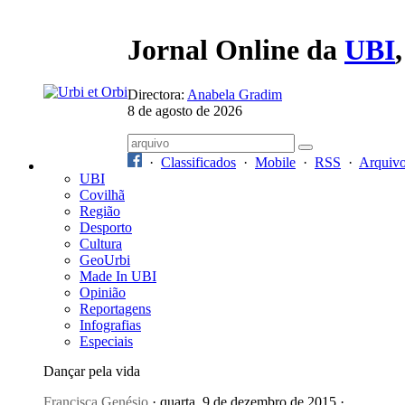
Jornal Online da
UBI
Directora:
Anabela Gradim
8 de agosto de 2026
·
Classificados
·
Mobile
·
RSS
·
Arquiv
UBI
Covilhã
Região
Desporto
Cultura
GeoUrbi
Made In UBI
Opinião
Reportagens
Infografias
Especiais
Dançar pela vida
Francisca Genésio
· quarta, 9 de dezembro de 2015 ·