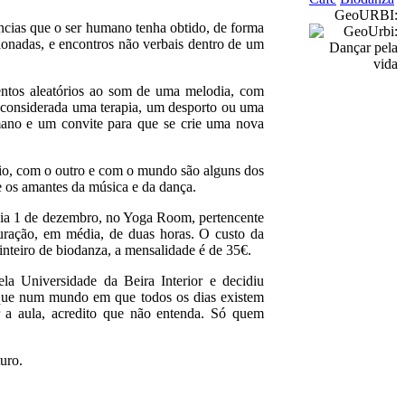
GeoURBI:
ncias que o ser humano tenha obtido, de forma
ionadas, e encontros não verbais dentro de um
ntos aleatórios ao som de uma melodia, com
r considerada uma terapia, um desporto ou uma
mano e um convite para que se crie uma nova
rio, com o outro e com o mundo são alguns dos
e os amantes da música e da dança.
o dia 1 de dezembro, no Yoga Room, pertencente
uração, em média, de duas horas. O custo da
inteiro de biodanza, a mensalidade é de 35€.
a Universidade da Beira Interior e decidiu
 que num mundo em que todos os dias existem
er a aula, acredito que não entenda. Só quem
uro.