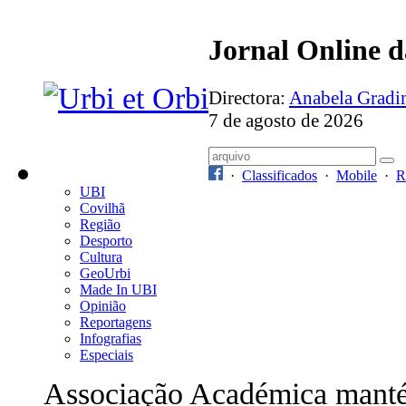
Jornal Online 
Directora:
Anabela Grad
7 de agosto de 2026
·
Classificados
·
Mobile
·
R
UBI
Covilhã
Região
Desporto
Cultura
GeoUrbi
Made In UBI
Opinião
Reportagens
Infografias
Especiais
Associação Académica mant