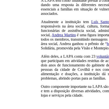
A LAPA tem como finalidade prestar à comu
dando uma resposta às diferentes neces
essenciais a famílias em situação de vuln
associados.
Atualmente a instituição tem
Luís Santo
responsáveis na área social, cultura, f
funcionárias de assistência social, admini
social,
Andrea Martins
é uma figura importa
todos os membros, transmitindo mensagens a 
área social, Andrea ganhou o prêmio de “
h
Solidária, promovida pela Visão e Montepio
Além deles, a LAPA conta com 23
voluntár
que participam em atividades restritas de 
dois anos de funcionamento do gabinete de 
pessoas da cidade de Covilhã e nos con
alimentação e doações, a instituição dá 
problemas, abrindo portas para as famílias.
Outro componente importante na LAPA são 
e tem a disposição diversas atividades, c
lojas e serviços pela cidade.