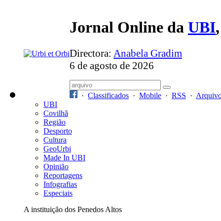
Jornal Online da
UBI
Directora:
Anabela Gradim
6 de agosto de 2026
·
Classificados
·
Mobile
·
RSS
·
Arquiv
UBI
Covilhã
Região
Desporto
Cultura
GeoUrbi
Made In UBI
Opinião
Reportagens
Infografias
Especiais
A instituição dos Penedos Altos