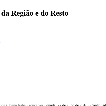
, da Região e do Resto
o
tos
e
Joana Isabel Gonçalves
· quarta, 27 de julho de 2016 · Continua