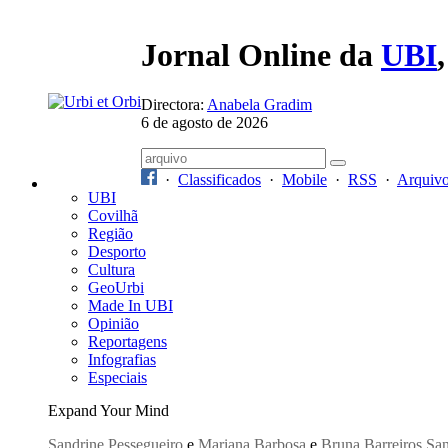
Jornal Online da
UBI
Directora:
Anabela Gradim
6 de agosto de 2026
·
Classificados
·
Mobile
·
RSS
·
Arquiv
UBI
Covilhã
Região
Desporto
Cultura
GeoUrbi
Made In UBI
Opinião
Reportagens
Infografias
Especiais
Expand Your Mind
Sandrine Pessegueiro
e
Mariana Barbosa
e
Bruna Barreiros San