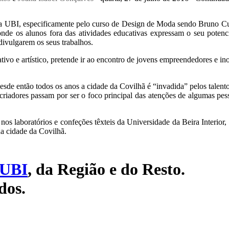
da UBI, especificamente pelo curso de Design de Moda sendo Bruno Cun
onde os alunos fora das atividades educativas expressam o seu poten
divulgarem os seus trabalhos.
o e artístico, pretende ir ao encontro de jovens empreendedores e in
sde então todos os anos a cidade da Covilhã é “invadida” pelos talent
criadores passam por ser o foco principal das atenções de algumas pes
nos laboratórios e confeções têxteis da Universidade da Beira Interior
da cidade da Covilhã.
UBI
, da Região e do Resto.
dos.