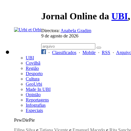
Jornal Online da
UBI
Directora:
Anabela Gradim
9 de agosto de 2026
·
Classificados
·
Mobile
·
RSS
·
Arquiv
UBI
Covilhã
Região
Desporto
Cultura
GeoUrbi
Made In UBI
Opinião
Reportagens
Infografias
Especiais
PewDiePie
Filipa Silva
e
Tatiana Vicente
e
Emanuel Macedo
e
Rita Sanch