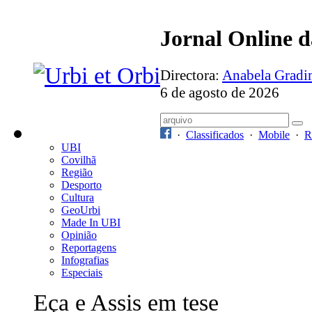
Jornal Online 
Directora:
Anabela Grad
6 de agosto de 2026
·
Classificados
·
Mobile
·
R
UBI
Covilhã
Região
Desporto
Cultura
GeoUrbi
Made In UBI
Opinião
Reportagens
Infografias
Especiais
Eça e Assis em tese