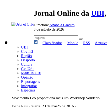
Jornal Online da
UBI
Directora:
Anabela Gradim
8 de agosto de 2026
·
Classificados
·
Mobile
·
RSS
·
Arquiv
UBI
Covilhã
Região
Desporto
Cultura
GeoUrbi
Made In UBI
Opinião
Reportagens
Infografias
Especiais
Movimento Leo proporciona mais um Workshop Solidário
Joana Reis
· quarta, 23 de mar?o de 2016 ·