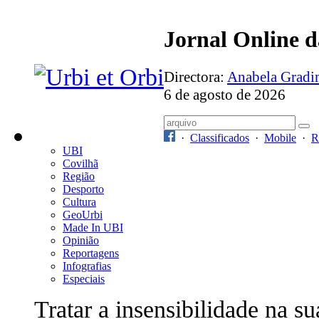
Jornal Online 
Directora:
Anabela Grad
6 de agosto de 2026
·
Classificados
·
Mobile
·
R
UBI
Covilhã
Região
Desporto
Cultura
GeoUrbi
Made In UBI
Opinião
Reportagens
Infografias
Especiais
Tratar a insensibilidade na su