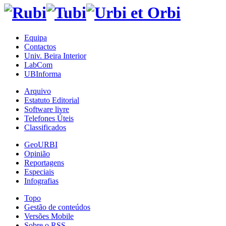
Equipa
Contactos
Univ. Beira Interior
LabCom
UBInforma
Arquivo
Estatuto Editorial
Software livre
Telefones Úteis
Classificados
GeoURBI
Opinião
Reportagens
Especiais
Infografias
Topo
Gestão de conteúdos
Versões Mobile
Sobre o RSS