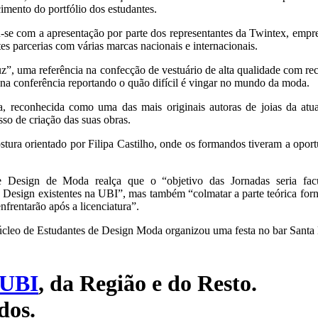
imento do portfólio dos estudantes.
-se com a apresentação por parte dos representantes da Twintex, empre
tes parcerias com várias marcas nacionais e internacionais.
z”, uma referência na confecção de vestuário de alta qualidade com re
s na conferência reportando o quão difícil é vingar no mundo da moda.
, reconhecida como uma das mais originais autoras de joias da atual
sso de criação das suas obras.
ra orientado por Filipa Castilho, onde os formandos tiveram a oportu
e Design de Moda realça que o “objetivo das Jornadas seria fac
 Design existentes na UBI”, mas também “colmatar a parte teórica forn
frentarão após a licenciatura”.
Núcleo de Estudantes de Design Moda organizou uma festa no bar Sant
UBI
, da Região e do Resto.
dos.