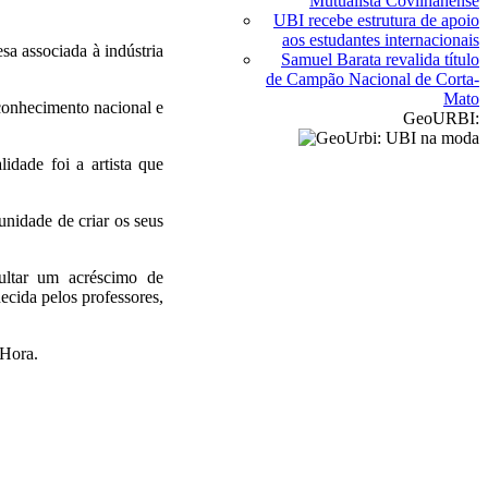
Mutualista Covilhanense
UBI recebe estrutura de apoio
aos estudantes internacionais
sa associada à indústria
Samuel Barata revalida título
de Campão Nacional de Corta-
Mato
conhecimento nacional e
GeoURBI:
idade foi a artista que
nidade de criar os seus
ultar um acréscimo de
ecida pelos professores,
a Hora.