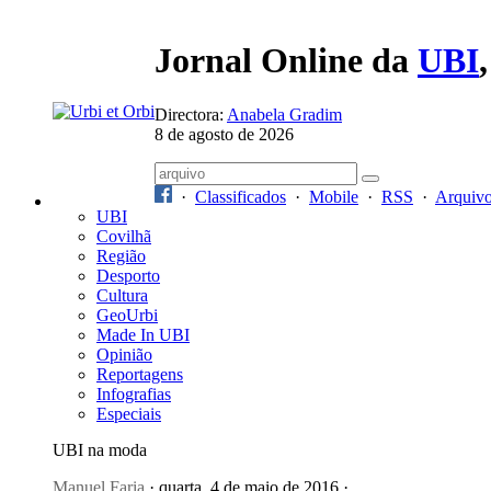
Jornal Online da
UBI
Directora:
Anabela Gradim
8 de agosto de 2026
·
Classificados
·
Mobile
·
RSS
·
Arquiv
UBI
Covilhã
Região
Desporto
Cultura
GeoUrbi
Made In UBI
Opinião
Reportagens
Infografias
Especiais
UBI na moda
Manuel Faria
· quarta, 4 de maio de 2016 ·