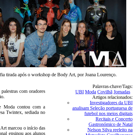
fia tirada após o workshop de Body Art, por Joana Lourenço.
Palavras-chave/Tags:
 palestras com oradores
UBI
Moda
Covilhã
Jornadas
ão.
Artigos relacionados:
Investigadores da UBI
 de Moda contou com a
analisam Seleção portuguesa de
esa Twintex, sediada no
futebol nos meios digitais
Recitais e Concerto
Gastronómico de Natal
Art marcou o início das
Nelson Silva reeleito na
onal ensinou aos alunos